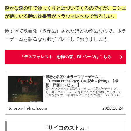
静かな森の中でゆっくりと近づいてくるのですが、ヨシエ
が傍にいる時の効果音がトラウマレベルで恐ろしい。
怖すぎて映画化（５作品）されたほどの作品なので、ホラ
ーゲームを語るなら必ずプレイしておきましょう。
「デスフォレスト 恐怖の森」DLページはこちら
最恐と名高いホラーフリーゲーム！
「DeathForest～森からの脱出～[増殖]」【感
想・評価・レビュー】
背中がゾクッとする恐怖！トラウマ注意の神ゲー！ ど～
も！久々にホラーゲームを始めたことを後悔してしまった
ぷちなまです。 今回プレイしてきた作品は、２０１７年に
配信され、多くのプレイヤーを恐怖のどん底へ叩き落して
きた「DeathForest（...
tororon-lifehach.com
2020.10.24
「サイコのストカ」