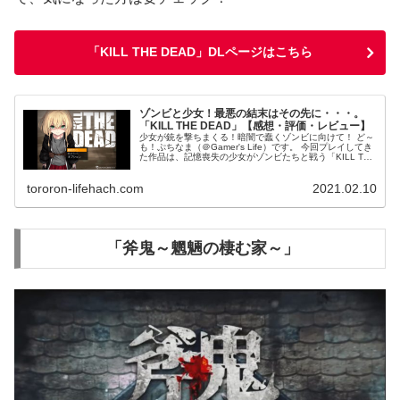
「KILL THE DEAD」DLページはこちら
ゾンビと少女！最悪の結末はその先に・・・。
「KILL THE DEAD」【感想・評価・レビュー】
少女が銃を撃ちまくる！暗闇で蠢くゾンビに向けて！ ど～
も！ぷちなま（＠Gamer's Life）です。 今回プレイしてき
た作品は、記憶喪失の少女がゾンビたちと戦う「KILL THE
DEAD」。 制作者のLemonNa氏が配信されている、フ...
tororon-lifehach.com
2021.02.10
「斧鬼～魍魎の棲む家～」