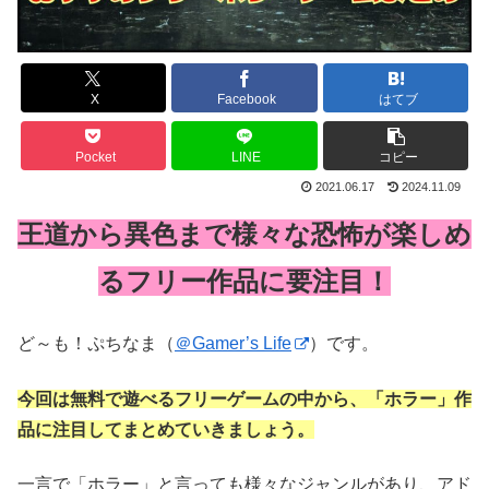
X
Facebook
はてブ
Pocket
LINE
コピー
2021.06.17
2024.11.09
王道から異色まで様々な恐怖が楽しめ
るフリー作品に要注目！
ど～も！ぷちなま（
＠Gamer’s Life
）です。
今回は無料で遊べるフリーゲームの中から、「ホラー」作
品に注目してまとめていきましょう。
一言で「ホラー」と言っても様々なジャンルがあり、アド