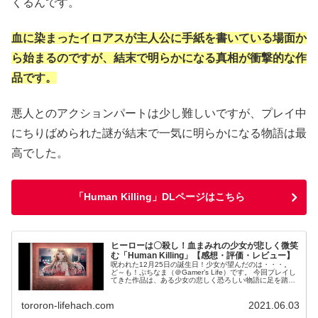
くるんです。
血に染まったイロアスが主人公に手紙を書いている場面か
ら始まるのですが、結末で明らかになる真相が衝撃的な作
品です。
悪人とのアクションパートは少し難しいですが、プレイ中
にちりばめられた謎が結末で一気に明らかになる物語は最
高でした。
「Human Killing」DLページはこちら
ヒーローは〇殺し！血まみれの少女が悲しく微笑
む「Human Killing」【感想・評価・レビュー】
呪われた12月25日の誕生日！少女が望んだのは・・・。
ど～も！ぷちなま（＠Gamer’s Life）です。 今回プレイし
てきた作品は、ある少女の悲しく恐ろしい物語に足を踏み
入れた主人公の物語「Human Killing」。 制作者のやかろ...
tororon-lifehach.com
2021.06.03