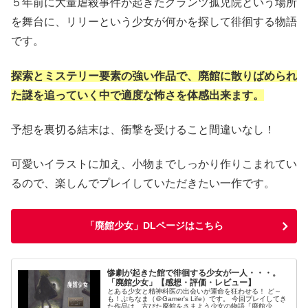
５年前に大量虐殺事件が起きたグランツ孤児院という場所
を舞台に、リリーという少女が何かを探して徘徊する物語
です。
探索とミステリー要素の強い作品で、廃館に散りばめられ
た謎を追っていく中で適度な怖さを体感出来ます。
予想を裏切る結末は、衝撃を受けること間違いなし！
可愛いイラストに加え、小物までしっかり作りこまれてい
るので、楽しんでプレイしていただきたい一作です。
「廃館少女」DLページはこちら
惨劇が起きた館で徘徊する少女が一人・・・。
「廃館少女」【感想・評価・レビュー】
とある少女と精神科医の出会いが運命を狂わせる！ ど～
も！ぷちなま（＠Gamer's Life）です。 今回プレイしてき
た作品は、古びた廃館をさまよう少女の物語「廃館少