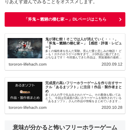
りあえず遊んでみることをオススメします。
「斧鬼～魍魎の棲む家～」DLページはこちら
鬼が潜む館！そこでは人が消えていく・・・。
「斧鬼～魍魎の棲む家～」【感想・評価・レビュ
ー】
多くの犠牲者を生んだ実験。歪んだ愛と悲しみの物語！ ど
～も！ガチのホラゲーが怖すぎて、２D作品に逃げてきた
ぷちなまです！ 今回遊んできた作品は、突如連絡の途絶え
たお姉ちゃんを探すために鬼のいる洋館に迷い込んだ少女
tororon-lifehach.com
2020.09.12
の物語「斧鬼～魍魎の棲む家～...
完成度の高いフリーホラーゲームを作り出すサー
クル「あるまソフト」に注目！作品・製作者まと
め
多くの人の手で生み出されたゲーム。その裏側も覗いてみ
よう。 今回は完成度の高いホラーゲームを制作されている
「あるまソフト」さんの作品や情報をまとめていきます。
ぷちなまは恥ずかしながら「怨溺-ONDEKI-」という作品か
tororon-lifehach.com
2020.10.28
らプレイした新参者な...
意味が分かると怖いフリーホラーゲーム