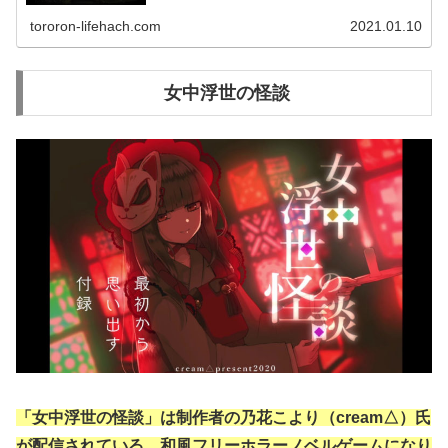
められた公衆電話からただただ電話をかけるだけ作品「公
衆電話」 ノベ...
tororon-lifehach.com
2021.01.10
女中浮世の怪談
「女中浮世の怪談」は制作者の乃花こより（cream△）氏
が配信されている、和風フリーホラーノベルゲームになり