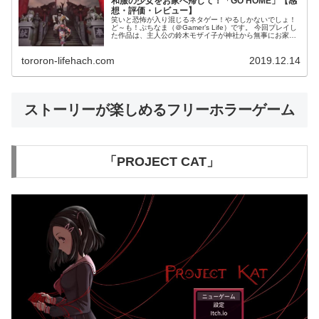
和服の少女をお家へ帰して！「GO HOME」【感
想・評価・レビュー】
笑いと恐怖が入り混じるネタゲー！やるしかないでしょ！
ど～も！ぷちなま（＠Gamer’s Life）です。 今回プレイし
た作品は、主人公の鈴木モザイ子が神社から無事にお家に
帰すだけのホラー作品「GO HOME」。 制作者の市松寿ゞ
謡（いちま...
tororon-lifehach.com
2019.12.14
ストーリーが楽しめるフリーホラーゲーム
「PROJECT CAT」