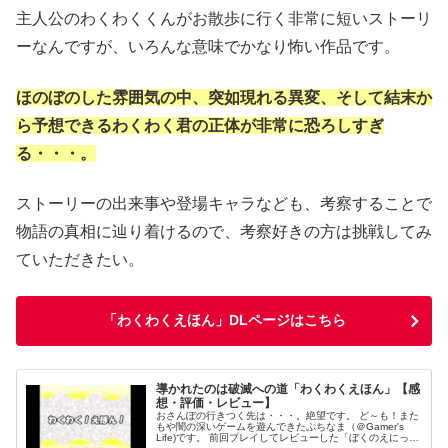
主人公のわくわくくんがお散歩に行く非常に短いストーリ
ーなんですが、いろんな意味でかなり怖い作品です。
ほのぼのした雰囲気の中、突如現れる異変、そして結末か
ら予想できるわくわく君の正体が非常に恐ろしすぎ
る・・・。
ストーリーの出来事や登場キャラなども、考察することで
物語の真相に辿り着けるので、考察好きの方は挑戦してみ
ていただきたい。
「わくわくえほん」DLページはこちら
導かれたのは破滅への道「わくわくえほん」【感
想・評価・レビュー】
おさんぽの行きつく先は・・・。絶望です。 ど～も！また
もや闇の深いゲームを遊んできたぷちなま（＠Gamer's
Life)です。 前回プレイしてレビューした「ぼくのえにっ