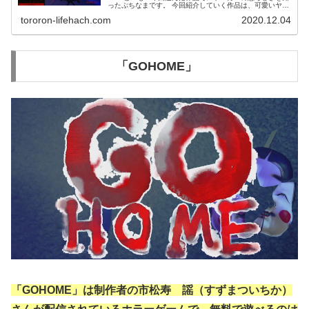
ったぷちなまです。 今回紹介していく作品は、可愛いヤン
デレの女の子の狂気が怖すぎる「彩子のストカ SAIKO NO
tororon-lifehach.com
2020.12.04
SUTOKA」。 i...
「GOHOME」
「GOHOME」は制作者の市松寿ゞ謡（すずまついちか）