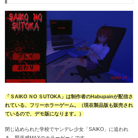
「ＳAIKO ＮO ＳUTOKA」は制作者のHabupainが配信さ
れている、フリーホラーゲーム。（現在製品版も販売され
ているので、デモ版になります。）
閉じ込められた学校でヤンデレ少女「SAIKO」に追われ
る、緊張感MAXのホラーゲームです。