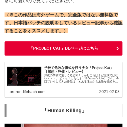
常に可愛いので見ていただきたい。
（※この作品は海外ゲームで、完全版ではない無料版で
す。日本語パッチの説明をしているレビュー記事から確認
することをオススメします。）
「PROJECT CAT」DLページはこちら
学校で危険な儀式を行う少女「Project Kat」
【感想・評価・レビュー】
深夜の学校で迫りくる恐怖！しかしこれはまだ完成ではな
い・・・。 ど～も！ぷちなま（＠Gamer's Life）です。 今
回プレイしてきた作品は、とある理由から危険な儀式を繰
り返している少女の物語「Project Kat」。 海外の製作者・
L...
tororon-lifehach.com
2021.02.03
「Human Killing」