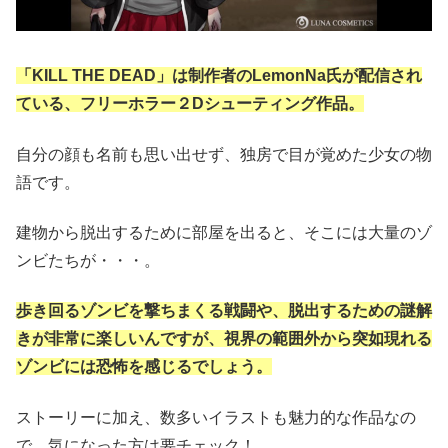
「KILL THE DEAD」は制作者のLemonNa氏が配信され
ている、フリーホラー２Dシューティング作品。
自分の顔も名前も思い出せず、独房で目が覚めた少女の物
語です。
建物から脱出するために部屋を出ると、そこには大量のゾ
ンビたちが・・・。
歩き回るゾンビを撃ちまくる戦闘や、脱出するための謎解
きが非常に楽しいんですが、視界の範囲外から突如現れる
ゾンビには恐怖を感じるでしょう。
ストーリーに加え、数多いイラストも魅力的な作品なの
で、気になった方は要チェック！