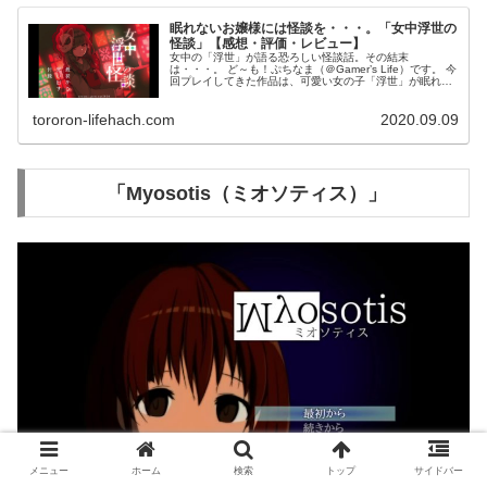
眠れないお嬢様には怪談を・・・。「女中浮世の
怪談」【感想・評価・レビュー】
女中の「浮世」が語る恐ろしい怪談話。その結末
は・・・。 ど～も！ぷちなま（＠Gamer’s Life）です。 今
回プレイしてきた作品は、可愛い女の子「浮世」が眠れな
いお嬢様にお話を聞かせてくれる作品「女中浮世の怪
談」。乃花こより（cream...
tororon-lifehach.com
2020.09.09
「Myosotis（ミオソティス）」
メニュー
ホーム
検索
トップ
サイドバー