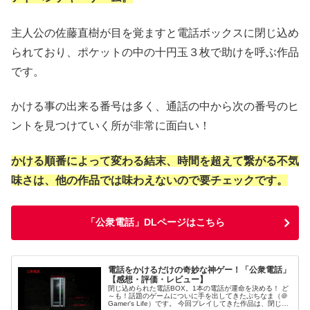
主人公の佐藤直樹が目を覚ますと電話ボックスに閉じ込め
られており、ポケットの中の十円玉３枚で助けを呼ぶ作品
です。
かける事の出来る番号は多く、通話の中から次の番号のヒ
ントを見つけていく所が非常に面白い！
かける順番によって変わる結末、時間を超えて繋がる不気
味さは、他の作品では味わえないので要チェックです。
「公衆電話」DLページはこちら
電話をかけるだけの奇妙な神ゲー！「公衆電話」
【感想・評価・レビュー】
閉じ込められた電話BOX。1本の電話が運命を決める！ ど
～も！話題のゲームについに手を出してきたぷちなま（＠
Gamer's Life）です。 今回プレイしてきた作品は、閉じ込