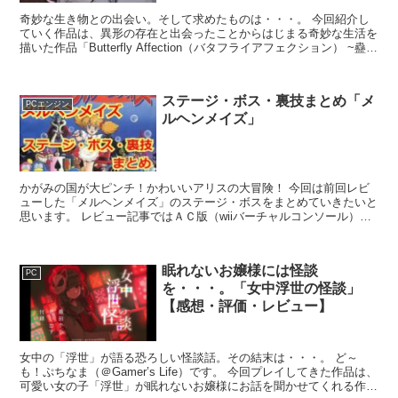
奇妙な生き物との出会い。そして求めたものは・・・。 今回紹介し
ていく作品は、異形の存在と出会ったことからはじまる奇妙な生活を
描いた作品「Butterfly Affection（バタフライアフェクション） ~蠱惑
の幼虫~」。 Ray-K氏が...
ステージ・ボス・裏技まとめ「メ
PCエンジン
ルヘンメイズ」
かがみの国が大ピンチ！かわいいアリスの大冒険！ 今回は前回レビ
ューした「メルヘンメイズ」のステージ・ボスをまとめていきたいと
思います。 レビュー記事ではＡＣ版（wiiバーチャルコンソール）で
紹介していましたが、今回はＰＣエンジン版で紹介して...
眠れないお嬢様には怪談
PC
を・・・。「女中浮世の怪談」
【感想・評価・レビュー】
女中の「浮世」が語る恐ろしい怪談話。その結末は・・・。 ど～
も！ぷちなま（＠Gamer’s Life）です。 今回プレイしてきた作品は、
可愛い女の子「浮世」が眠れないお嬢様にお話を聞かせてくれる作品