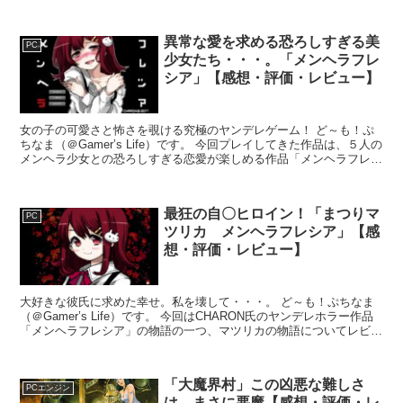
「女中浮世の怪談」。乃花こより（cream...
異常な愛を求める恐ろしすぎる美
PC
少女たち・・・。「メンヘラフレ
シア」【感想・評価・レビュー】
女の子の可愛さと怖さを覗ける究極のヤンデレゲーム！ ど～も！ぷ
ちなま（＠Gamer’s Life）です。 今回プレイしてきた作品は、５人の
メンヘラ少女との恐ろしすぎる恋愛が楽しめる作品「メンヘラフレシ
ア」。 制作者のCHARON氏が配信され...
最狂の自〇ヒロイン！「まつりマ
PC
ツリカ メンヘラフレシア」【感
想・評価・レビュー】
大好きな彼氏に求めた幸せ。私を壊して・・・。 ど～も！ぷちなま
（＠Gamer’s Life）です。 今回はCHARON氏のヤンデレホラー作品
「メンヘラフレシア」の物語の一つ、マツリカの物語についてレビュ
ーしていきます。 ヒロインはメンヘラフ...
「大魔界村」この凶悪な難しさ
PCエンジン
は、まさに悪魔【感想・評価・レ