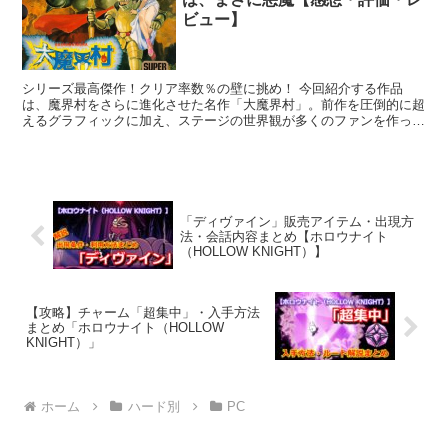
ビュー】
シリーズ最高傑作！クリア率数％の壁に挑め！ 今回紹介する作品
は、魔界村をさらに進化させた名作「大魔界村」。前作を圧倒的に超
えるグラフィックに加え、ステージの世界観が多くのファンを作った
名作です。 もちろん高難易度は継承され、多くのプレイヤー...
「ディヴァイン」販売アイテム・出現方
法・会話内容まとめ【ホロウナイト
（HOLLOW KNIGHT）】
【攻略】チャーム「超集中」・入手方法
まとめ「ホロウナイト（HOLLOW
KNIGHT）」
ホーム
ハード別
PC