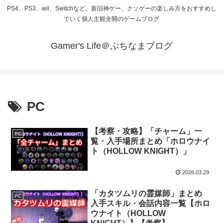
PS4、PS3、wii、Switchなど、新旧神ゲー、クソゲーの楽しみ方をおすすめし
ていく個人主観全開のゲームブログ
Gamer's Life＠ぷちなまブログ
PC
【考察・攻略】「チャーム」一
PC
覧・入手場所まとめ「ホロウナイ
ト（HOLLOW KNIGHT）」
2026.03.29
「カタツムリの霊媒師」まとめ
PC
入手スキル・会話内容一覧【ホロ
ウナイト（HOLLOW