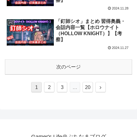
察】
2024.11.28
「釘師シオ」まとめ 習得奥義・
PC
会話内容一覧【ホロウナイト
（HOLLOW KNIGHT）】【考
察】
2024.11.27
次のページ
次
1
2
3
…
20
へ
Gamer's Life＠ぷちなまブログ