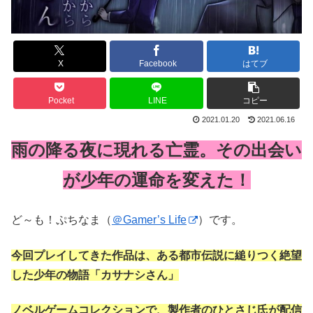
X
Facebook
はてブ
Pocket
LINE
コピー
2021.01.20
2021.06.16
雨の降る夜に現れる亡霊。その出会い
が少年の運命を変えた！
ど～も！ぷちなま（
＠Gamer’s Life
）です。
今回プレイしてきた作品は、ある都市伝説に縋りつく絶望
した少年の物語「カサナシさん」
ノベルゲームコレクションで、製作者のひとさじ氏が配信