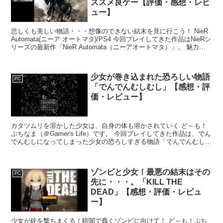
ススメ良ゲー【評価・感想・レビ
ュー】
悲しくも美しい物語・・・想像のできない結末を見に行こう！ NieR
Automata(ニーア オートマタ)/PS4 今回プレイしてきた作品はNieRシ
リーズの最新作「NieR Automata（ニーアオートマタ）」。 魅力的
なキャラたちとオ...
少女が巻き込まれた恐ろしい物語
PC
「でんでんむしむし」【感想・評
価・レビュー】
カタツムリを溶かした少女は、自身の体も溶かされていく ど～も！
ぷちなま（＠Gamer's Life）です。 今回プレイしてきた作品は、でん
でんむしになってしまった少女の恐ろしすぎる物語「でんでんむしむ
し」。 製作者のCentipede630...
ゾンビと少女！最悪の結末はその
PC
先に・・・。「KILL THE
DEAD」【感想・評価・レビュ
ー】
少女が銃を撃ちまくる！暗闇で蠢くゾンビに向けて！ ど～も！ぷち