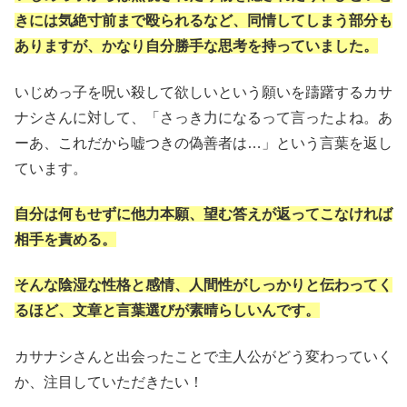
きには気絶寸前まで殴られるなど、同情してしまう部分も
ありますが、かなり自分勝手な思考を持っていました。
いじめっ子を呪い殺して欲しいという願いを躊躇するカサ
ナシさんに対して、「さっき力になるって言ったよね。あ
ーあ、これだから嘘つきの偽善者は…」という言葉を返し
ています。
自
分
は何もせずに他力本願、望む答えが返ってこなければ
相手を責める。
そんな陰湿な性格と感情、人間性がしっかりと伝わってく
るほど、
文章
と
言葉選びが素晴らしいんです。
カサナシさんと出会ったことで主人公がどう変わっていく
か、注目していただきたい！