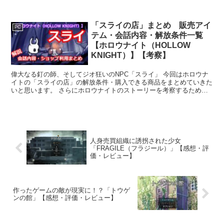
げ！インスタントラバー」になります。 ふり～む！でオ...
「スライの店」まとめ 販売アイ
PC
テム・会話内容・解放条件一覧
【ホロウナイト（HOLLOW
KNIGHT）】【考察】
偉大なる釘の師、そしてジオ狂いのNPC「スライ」 今回はホロウナ
イトの「スライの店」の解放条件・購入できる商品をまとめていきた
いと思います。 さらにホロウナイトのストーリーを考察するため
に、「スライ」との会話もまとめています。 個人で考察す...
人身売買組織に誘拐された少女
「FRAGILE（フラジール）」【感想・評
価・レビュー】
作ったゲームの敵が現実に！？「トウゲ
ンの館」【感想・評価・レビュー】