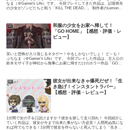
なま（＠Gamer's Life）です。 今回プレイしてきた作品は、記憶喪失
の少女がゾンビたちと戦う「KILL THE DEAD」。 制作者のLemonNa
氏が配信されている、フ...
和服の少女をお家へ帰して！
PC
「GO HOME」【感想・評価・レ
ビュー】
笑いと恐怖が入り混じるネタゲー！やるしかないでしょ！ ど～も！
ぷちなま（＠Gamer’s Life）です。 今回プレイした作品は、主人公の
鈴木モザイ子が神社から無事にお家に帰すだけのホラー作品「GO
HOME」。 制作者の市松寿ゞ謡（いちま...
彼女が出来なきゃ爆死だぜ！「生
PC
き急げ！インスタントラバー」
【感想・評価・レビュー】
1分間で女の子を口説けますか？彼女を探して走り回れ！ 今回紹介し
ていく作品は、彼女が今まで出来た事がない方必見！人間死ぬ気にな
れば何でもできる！1分間で彼女を作らないと死んでしまう「生き急