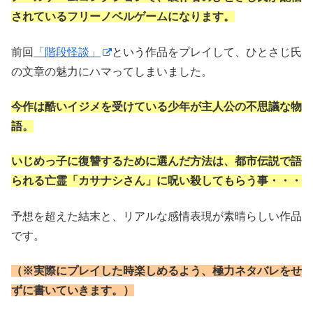
されているフリーノベルゲームになります。
前回
「階段怪談」
という作品をプレイして、ひとさじ氏
の文章の魅力にハマってしまいました。
今作は酷いイジメを受けている少年が主人公の不思議な物
語。
いじめっ子に復讐するために選んだ方法は、都市伝説で語
られる亡霊「カサナシさん」に呪い殺してもらう事・・・
予想を超えた結末と、リアルな感情表現が素晴らしい作品
です。
（※実際にプレイした時楽しめるよう、極力ネタバレをせ
ずに書いていきます。）