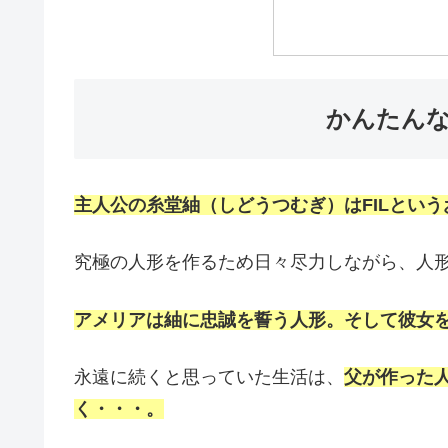
かんたん
主人公の糸堂紬（しどうつむぎ）はFILとい
究極の人形を作るため日々尽力しながら、人
アメリアは紬に忠誠を誓う人形。そして彼女
永遠に続くと思っていた生活は、
父が作った
く・・・。