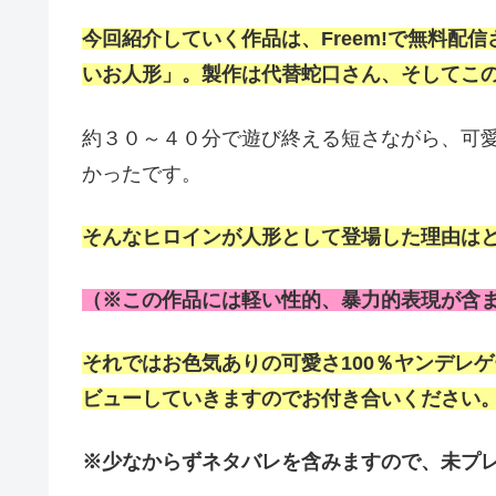
今回紹介していく作品は、Freem!で無料配
いお人形」。製作は代替蛇口さん、そしてこ
約３０～４０分で遊び終える短さながら、可
かったです。
そんなヒロインが人形として登場した理由は
（※この作品には軽い性的、暴力的表現が含
それではお色気ありの可愛さ100％ヤンデレ
ビューしていきますのでお付き合いください
※少なからずネタバレを含みますので、未プ