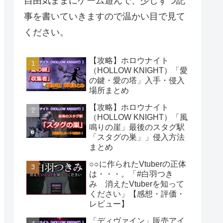
自由気ままにゲーム遊んで、少しずつ記
事を書いていきますので温かい目で見て
ください。
【攻略】ホロウナイト
（HOLLOW KNIGHT）「愛
の鍵・愛の塔」入手・侵入
場所まとめ
【攻略】ホロウナイト
（HOLLOW KNIGHT）「風
鳴りの崖」最後のスタグ駅
「スタグの巣」」侵入方法
まとめ
○○に作られたVtuberの正体
は・・・。「#白羽つき
み 消えたVtuberを知って
ください」【感想・評価・
レビュー】
「ディヴァイン」販売アイ