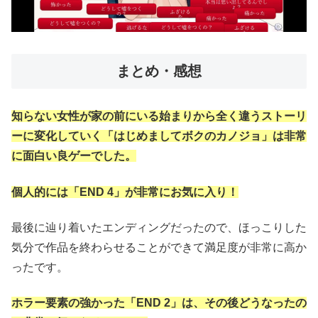
まとめ・感想
知らない女性が家の前にいる始まりから全く違うストーリ
ーに変化していく「はじめましてボクのカノジョ」は非常
に面白い良ゲーでした。
個人的には「END 4」が非常にお気に入り！
最後に辿り着いたエンディングだったので、ほっこりした
気分で作品を終わらせることができて満足度が非常に高か
ったです。
ホラー要素の強かった「END 2」は、その後どうなったの