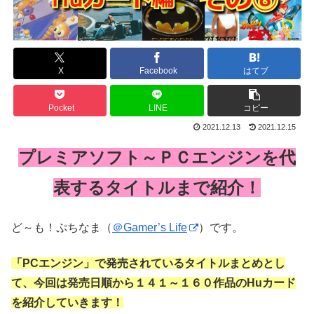
X
Facebook
はてブ
Pocket
LINE
コピー
2021.12.13
2021.12.15
プレミアソフト～ＰＣエンジンを代
表するタイトルまで紹介！
ど～も！ぷちなま（
＠Gamer’s Life
）です。
「PCエンジン」で発売されているタイトルまとめとし
て、
今回は
発売日順から１４１～１６０作品の
Huカード
を
紹介していきます！