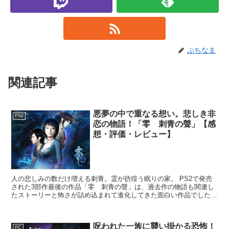
ぷちなま
関連記事
悪夢の中で重なる想い。悲しき非
PS2
恋の物語！「零 刺青の聲」【感
想・評価・レビュー】
人の悲しみの数だけ増える刺青。霊が彷徨う眠りの家。 PS2で発売
された3部作最後の作品「零 刺青の聲」は、過去作の物語も関連し
たストーリーと怖さが詰め込まれて進化してきた面白い作品でした。
今作では現実世界と悪夢の世界を行き来しながら、一つ...
呪われた一族に襲い掛かる恐怖！
PC