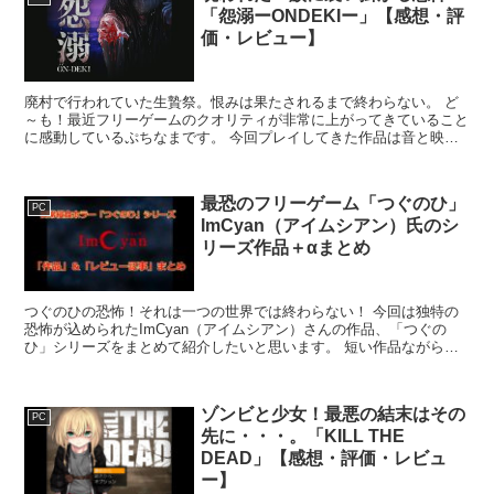
「怨溺ーONDEKIー」【感想・評
価・レビュー】
廃村で行われていた生贄祭。恨みは果たされるまで終わらない。 ど
～も！最近フリーゲームのクオリティが非常に上がってきていること
に感動しているぷちなまです。 今回プレイしてきた作品は音と映像
と追われる恐怖、そして最強のストーリーを体感できるホラ...
最恐のフリーゲーム「つぐのひ」
PC
ImCyan（アイムシアン）氏のシ
リーズ作品＋αまとめ
つぐのひの恐怖！それは一つの世界では終わらない！ 今回は独特の
恐怖が込められたImCyan（アイムシアン）さんの作品、「つぐの
ひ」シリーズをまとめて紹介したいと思います。 短い作品ながら、
しっかりとした世界観と恐怖が楽しめる所が非常に素晴ら...
ゾンビと少女！最悪の結末はその
PC
先に・・・。「KILL THE
DEAD」【感想・評価・レビュ
ー】