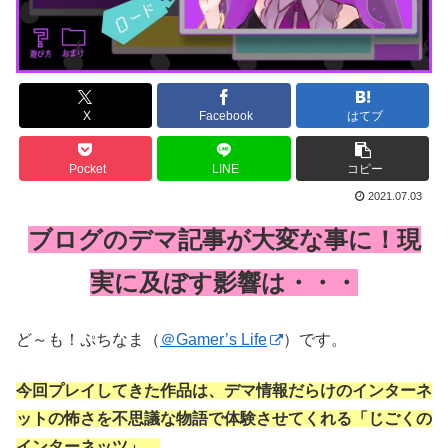
X
Facebook
はてブ
Pocket
LINE
コピー
2021.07.03
ブログのデマ記事が大変な事に！現
実に及ぼす影響は・・・
ど～も！ぷちなま（
＠Gamer’s Life
）です。
今回プレイしてきた作品は、デマ情報だらけのインターネ
ットの怖さを不思議な物語で体験させてくれる「じごくの
インターネッツ」。