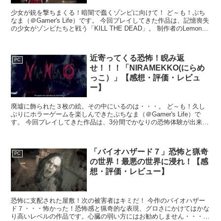
少女が銃を撃ちまくる！暗闇で蠢くゾンビに向けて！ ど～も！ぷち
なま（＠Gamer's Life）です。 今回プレイしてきた作品は、記憶喪失
の少女がゾンビたちと戦う「KILL THE DEAD」。 制作者のLemonNa
氏が配信されている、フ...
近寄ってくる恐怖！睨み返
PC
せ！！！「NIRAMEKKO(にらめ
っこ）」【感想・評価・レビュ
ー】
廃墟に飾られた３枚の絵。その中にいるのは・・・。 ど～も！久し
ぶりにホラーゲームを楽しんできたぷちなま（＠Gamer's Life）で
す。 今回プレイしてきた作品は、3分間でかなりの恐怖体験が出来る
「NIRAMEKKO(にらめっこ）」。 ふ...
「バイオハザード７」恐怖と猟奇
PC
の世界！最悪の世界に浸れ！【感
想・評価・レビュー】
恐怖に支配された屋敷！次の被害者はキミだ！ 今作のバイオハザー
ド７・・・怖かった！恐怖感と猟奇的な表現、グロさにかけてはかな
り高いレベルの作品です。心臓の弱い方にはお勧めしません・・・