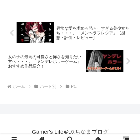
が！とても完成度の高い作品です！ バイオハザードシリーズ...
異常な愛を求める恐ろしすぎる美少女た
ち・・・。「メンヘラフレシア」【感
想・評価・レビュー】
女の子の最高の可愛さと怖さを知りたい
方へ・・・。「ヤンデレホラーゲーム」
おすすめ作品紹介！
ホーム
ハード別
PC
Gamer's Life＠ぷちなまブログ