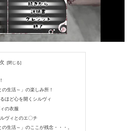
次
！
g～奴隷との生活～」の楽しみ所！
るほど心を開くシルヴィ
ィの衣服
ルヴィとのエ〇チ
ng～奴隷との生活～」のここが残念・・・。