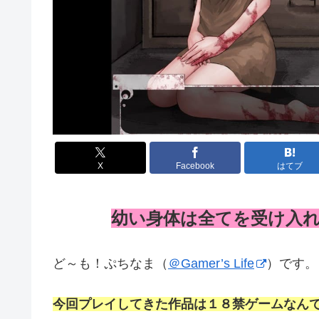
X
Facebook
はてブ
幼い身体は全てを受け入
ど～も！ぷちなま（
＠Gamer’s Life
）です。
今回プレイしてきた作品は１８禁ゲームなん