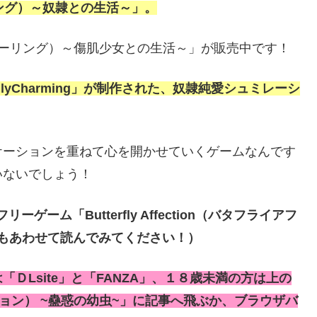
ィーリング）～奴隷との生活～」。
チングフィーリング）～傷肌少女との生活～」が販売中です！
ilyCharming」が制作された、奴隷純愛シュミレーシ
ケーションを重ねて心を開かせていくゲームなんです
いないでしょう！
は、フリーゲーム
「Butterfly Affection（バタフライアフ
事もあわせて読んでみてください！）
ＤLsite」と「FANZA」、１８歳未満の方は上の
アフェクション） ~蠱惑の幼虫~」に記事へ飛ぶか、ブラウザバ