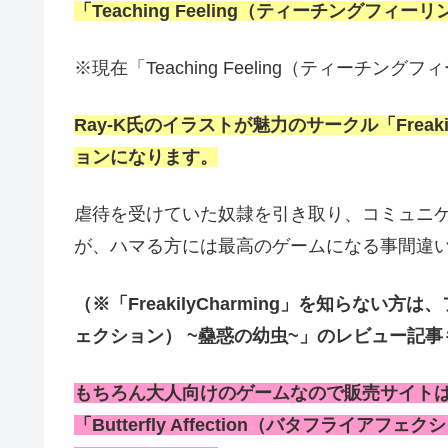
「Teaching Feeling（ティーチングフ
※現在「Teaching Feeling（ティー
Ray-K氏のイラストが魅力のサークル「Freak
ョンになります。
虐待を受けていた奴隷を引き取り、コミュニ
が、ハマる方には最高のゲームになる事間違
（※「FreakilyCharming」を知らない方
ェクション） ~蠱惑の幼虫~」のレビュー記
もちろん大人向けのゲームなので販売サイトは「
「Butterfly Affection（バタフライ