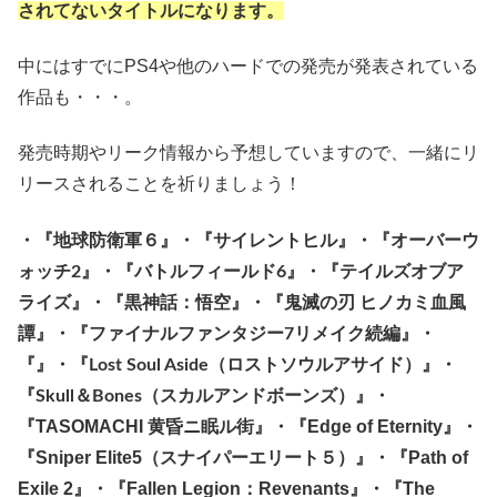
されてないタイトルになります。
中にはすでにPS4や他のハードでの発売が発表されている
作品も・・・。
発売時期やリーク情報から予想していますので、一緒にリ
リースされることを祈りましょう！
・『地球防衛軍６』・『サイレントヒル』・『
オーバーウ
ォッチ2
』・『
バトルフィールド6
』・『テイルズオブア
ライズ』・『黒神話：悟空』・『鬼滅の刃 ヒノカミ血風
譚』・『ファイナルファンタジー7リメイク続編』・
『』・『Lost Soul Aside（ロストソウルアサイド）』・
『Skull＆Bones（スカルアンドボーンズ）』・
TASOMACHI 黄昏ニ眠ル街』・『Edge of Eternity』・
『
『Sniper Elite5（スナイパーエリート５）』・『Path of
Exile 2』・『Fallen Legion：Revenants』・『The