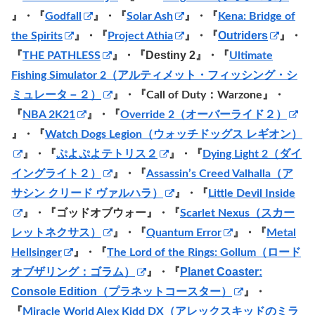
』
・『
Godfall
』・『
Solar Ash
』・『
Kena: Bridge of
Outriders
the Spirits
』・『
Project Athia
』
・『
』・
Destiny 2』・『
『
THE PATHLESS
』・『
Ultimate
Fishing Simulator 2（アルティメット・フィッシング・シ
ミュレータ－２）
』・『
Call of Duty：Warzone』・
『
NBA 2K21
』・『
Override 2（オーバーライド２）
』・『
Watch Dogs Legion（ウォッチドッグス レギオン）
』・『
ぷよぷよテトリス２
』・『
Dying Light 2（ダイ
イングライト２）
』・『
Assassin’s Creed Valhalla（ア
サシン クリード ヴァルハラ）
』・『
Little Devil Inside
』・『ゴッドオブウォー』・『
Scarlet Nexus（スカー
レットネクサス）
』・『
Quantum Error
』・『
Metal
Hellsinger
』・『
The Lord of the Rings: Gollum（ロード
・『
Planet Coaster:
オブザリング：ゴラム）
』
Console Edition（プラネットコースター）
』・
『
Miracle World Alex Kidd DX（アレックスキッドのミラ