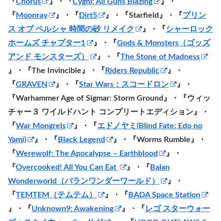
『
Chorus
』・『
Cygni: All Guns Blazing
』・
『
Moonray
』・『
Dirt5
』・『Starfield』・『
プリン
ス オブ ペルシャ 時間の砂 リメイク
』・『
シャーロック
ホームズ チャプター1
』・『
Gods & Monsters（ゴッズ
アンド モンスターズ）
』・『
The Stone of Madness
』・『The Invincible』・『
Riders Republic
』・
『
GRAVEN
』・『
Star Wars：スコードロン
』・
『
Warhammer Age of Sigmar: Storm Ground
』・『ウィッ
チャー３ ワイルドハント コンプリートエディション』・
『
War Mongrels
』・『
エドノヤミ(Blind Fate: Edo no
Yami)
』・『
Black Legend
』・『Worms Rumble』・
『
Werewolf: The Apocalypse – Earthblood
』・
『
Overcooked! All You Can Eat
』・『
Balan
Wonderworld（バランワンダーワールド）
』・
『
TEMTEM（テムテム）
』・『
BADA Space Station
』・『
Unknown9: Awakening
』・『
レゴ スターウォー