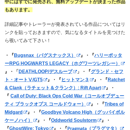
中にはすでに発売され、無料アップデートが決まった作品
もあります。
詳細記事やトレーラーが発表されている作品についてはリ
ンクを貼っておきますので、気になるタイトルを見つけた
ら覗いてみて下さい！
・『
Bugsnax（バグスナックス）
』・『
ハリーポッタ
ーRPG HOGWARTS LEGACY（ホグワーツレガシー）
』・「
DEATHLOOP/デスループ
」・『
グランド・セフ
ト・オートⅤ/GT5
』・『
ヒットマン３
』・『
Ratchet
& Clank（ラチェット＆クランク）: Rift Apart
』・
『
Call of Duty: Black Ops Cold War（コールオブデュー
ティ ブラックオプス コールドウォー）
』・『
Tribes of
Midgard
』・『
Goodbye Volcano High（グッバイボル
ケーノハイ）
』・『
Oddworld Soulstorm
』・
『
GhostWire: Tokyo
』
・『
Pragmata（プラグマタ）