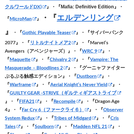
Mafia: Definitive Edition』・
クルワールドDX)
』・『
・『
エルデンリング
『
MicroMan
』
』
・『
Gothic Playable Teaser
』・『サイバーパンク
2077』・『
リトルナイトメア2
』・『Marvel’s
Avengers（アベンジャーズ）
』・『
WRC 9
』・
『
Maquette
』・『
Chivalry 2
』・『
Vampire: The
Masquerade – Bloodlines 2
』
・『グーニャファイター
ぷるぷる触感エディション』・『
Dustborn
』・
『
Warframe
』・『
Aerial Knight’s Never Yield
』
・
『
GUILTY GEAR -STRIVE（ギルティギアストライブ
』
・『
FIFA21
』・『
Recompile
』・『Dragon Age
4』・『
Far Cry 6（ファークライ６）
』・『
Observer
System Redux
』・『
Tribes of Midgard
』・『
Cris
Tales
』・『
Soulborn
』・『
Madden NFL 21
』・