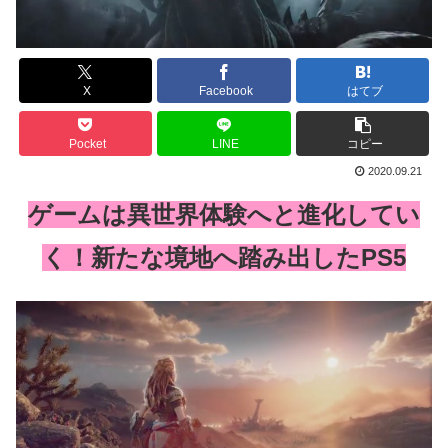
X
Facebook
はてブ
Pocket
LINE
コピー
2020.09.21
ゲームは異世界体験へと進化してい
く！新たな境地へ踏み出したPS5