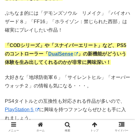
ぷちなま的には「デモンズソウル リメイク」「バイオハ
ザード８」「FF16」「ホライゾン：禁じられた西部」は
確実にプレイしたい作品！
「CODシリーズ」や「スナイパーエリート」など、PS5
のコントローラー「
DualSense
」の新機能がどういう
体験を生み出してくれるのかが非常に興味深い！
大好きな「地球防衛軍６」「サイレントヒル」「オーバー
ウォッチ２」の情報も気になる・・・。
PS4タイトルとの互換性も対応される作品が多いので、
PlayStation５
に興味を持つファンならぜひとも手に入
れましょう。
メニュー
ホーム
検索
トップ
サイドバー