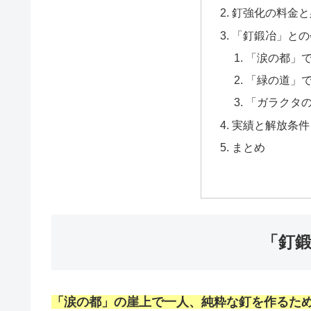
釘強化の料金と
「釘鍛冶」との
「涙の都」
「緑の道」
「ガラクタ
実績と解放条件
まとめ
「釘
「涙の都」の崖上で
一人、
純粋な釘を作るため