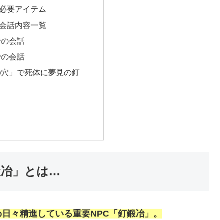
必要アイテム
会話内容一覧
での会話
での会話
の穴」で死体に夢見の釘
鍛冶」とは…
日々精進している重要NPC「釘鍛冶」。