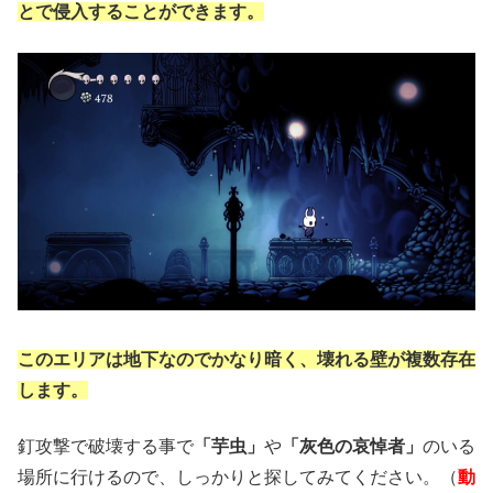
とで侵入することができます。
このエリアは地下なのでかなり暗く、壊れる壁が複数存在
します。
釘攻撃で破壊する事で
「芋虫」
や
「灰色の哀悼者」
のいる
場所に行けるので、しっかりと探してみてください。（
動