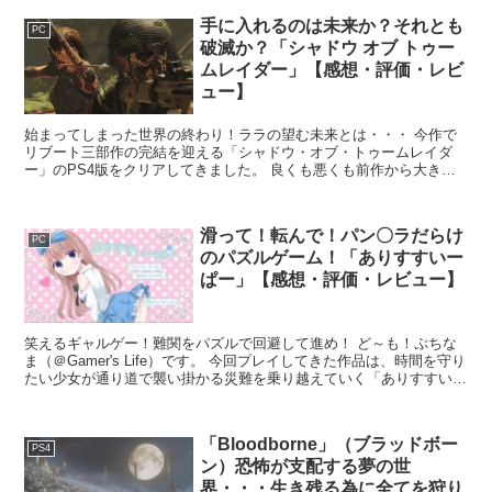
手に入れるのは未来か？それとも
PC
破滅か？「シャドウ オブ トゥー
ムレイダー」【感想・評価・レビ
ュー】
始まってしまった世界の終わり！ララの望む未来とは・・・ 今作で
リブート三部作の完結を迎える「シャドウ・オブ・トゥームレイダ
ー」のPS4版をクリアしてきました。 良くも悪くも前作から大きな
変更点はないですが、様々な要素が追加されていて満足の内...
滑って！転んで！パン〇ラだらけ
PC
のパズルゲーム！「ありすすいー
ぱー」【感想・評価・レビュー】
笑えるギャルゲー！難関をパズルで回避して進め！ ど～も！ぷちな
ま（＠Gamer's Life）です。 今回プレイしてきた作品は、時間を守り
たい少女が通り道で襲い掛かる災難を乗り越えていく「ありすすいー
ぱー」。 同人ゲームサークル・ねこの/（...
「Bloodborne」（ブラッドボー
PS4
ン）恐怖が支配する夢の世
界・・・生き残る為に全てを狩り