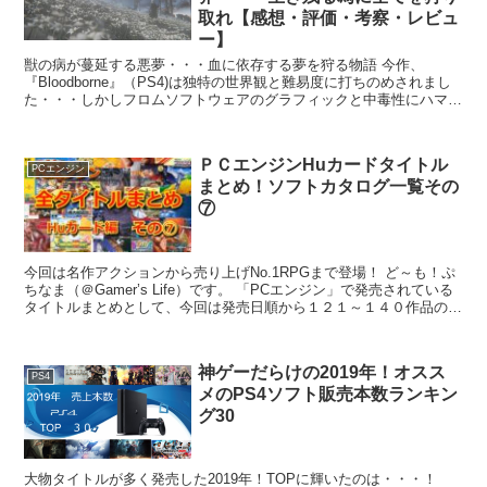
取れ【感想・評価・考察・レビュ
ー】
獣の病が蔓延する悪夢・・・血に依存する夢を狩る物語 今作、
『Bloodborne』（PS4)は独特の世界観と難易度に打ちのめされまし
た・・・しかしフロムソフトウェアのグラフィックと中毒性にハマっ
てしまい、何度も心折れながらも何とかクリア出来...
ＰＣエンジンHuカードタイトル
PCエンジン
まとめ！ソフトカタログ一覧その
⑦
今回は名作アクションから売り上げNo.1RPGまで登場！ ど～も！ぷ
ちなま（＠Gamer’s Life）です。 「PCエンジン」で発売されている
タイトルまとめとして、今回は発売日順から１２１～１４０作品の
Huカードを紹介していきます！ Hu...
神ゲーだらけの2019年！オスス
PS4
メのPS4ソフト販売本数ランキン
グ30
大物タイトルが多く発売した2019年！TOPに輝いたのは・・・！