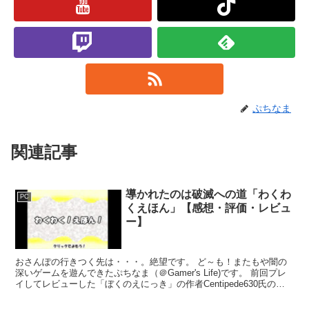
ぷちなま
関連記事
導かれたのは破滅への道「わくわ
PC
くえほん」【感想・評価・レビュ
ー】
おさんぽの行きつく先は・・・。絶望です。 ど～も！またもや闇の
深いゲームを遊んできたぷちなま（＠Gamer's Life)です。 前回プレ
イしてレビューした「ぼくのえにっき」の作者Centipede630氏の新
作ノベルゲーム「わくわくえほん...