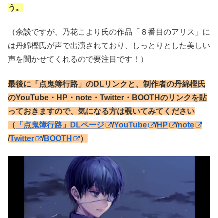
う。
（余談ですが、乃花こより氏の作品「８番目のアリス」に
は丹綿樫氏が声で出演されており、しっとりとした美しい
声を聞かせてくれるので要注目です！）
最後に「点鬼簿行路」のDLリンクと、制作者の丹綿樫氏
のYouTube・HP・note・Twitter・BOOTHのリンクを貼
っておきますので、気になる方は覗いてみてください
（
「点鬼簿行路」DLページ
/
YouTube
/
HP
/
note
/
Twitter
/
BOOTH
）