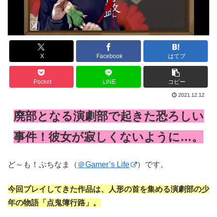
X
Facebook
はてブ
Pocket
LINE
コピー
2021.12.12
廃部となる演劇部で起きた恐ろしい
事件！彼女が寂しくないように…。
ど～も！ぷちなま（
＠Gamer’s Life
）です。
今回プレイしてきた作品は、人形の首を集める演劇部の少
年の物語「点鬼簿行路」。