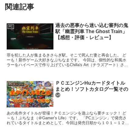
関連記事
過去の悪事から迷い込む審判の鬼
PC
駅「幽霊列車 The Ghost Train」
【感想・評価・レビュー】
罪を犯した人が集まるきさらぎ駅。そこで死んだ妻と再会した。 ど
ーも！新作ゲーム大好きなぷちなまです。 今回は、個性的な和風ホ
ラーをハイペースで作り上げているChilla's Art（チラズアート）さん
の最新作「幽霊列車 The Ghost ...
ＰＣエンジンHuカードタイトル
PCエンジン
まとめ！ソフトカタログ一覧その
⑥
あの名作タイトルが登場！ＰＣエンジンを遊ぶなら要チェック！ ど
～も！ぷちなま（＠Gamer’s Life）です。 「PCエンジン」で発売さ
れているタイトルまとめとして、今回は発売日順から１０１～１２０
作品のHuカードを紹介していきます！ H...