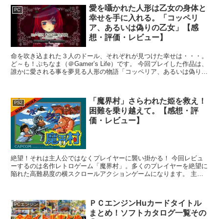
愛を囁かれた人形は乙女の身体と
PC
幸せを手に入れる。「コッペリ
ア、あるいは偽りの乙女」【感
想・評価・レビュー】
命を吹き込まれた３人のドール、それぞれが見つけた幸せは・・・。
ど～も！ぷちなま（＠Gamer’s Life）です。 今回プレイした作品は、
誰かに愛される事を夢見る人形の物語「コッペリア、あるいは偽りの
乙女」。 制作者の乃花こより氏（cre...
「魔界村」さらわれた姫を救え！
PS2
困難を乗り越えて。【感想・評
価・レビュー】
絶望！それは主人公ではなくプレイヤーに襲い掛かる！ 今回レビュ
ーするのは名作レトロゲーム「魔界村」。多くのプレイヤーを絶望に
陥れた高難易度の横スクロールアクションゲームになります。 主人
公のアーサーを操作し、槍・短剣・たいまつ・斧・十字架の...
ＰＣエンジンHuカードタイトル
PCエンジン
まとめ！ソフトカタログ一覧その