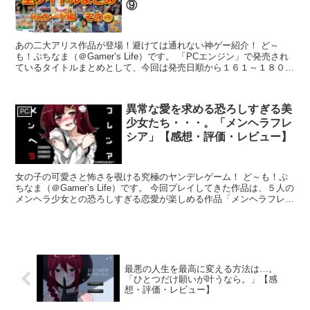
⑨
あの二大アリス作品が登場！避けては通れない神ゲー紹介！ ど～
も！ぷちなま（＠Gamer’s Life）です。 「PCエンジン」で発売され
ているタイトルまとめとして、今回は発売日順から１６１～１８０作
品のHuカードを紹介していきます！ Huカ...
異常な愛を求める恐ろしすぎる美
PC
少女たち・・・。「メンヘラフレ
シア」【感想・評価・レビュー】
女の子の可愛さと怖さを覗ける究極のヤンデレゲーム！ ど～も！ぷ
ちなま（＠Gamer’s Life）です。 今回プレイしてきた作品は、５人の
メンヘラ少女との恐ろしすぎる恋愛が楽しめる作品「メンヘラフレシ
ア」。 制作者のCHARON氏が配信され...
最悪の人生を最高に変える方法は…。
「ひとつだけ願いが叶うなら。」【感
想・評価・レビュー】