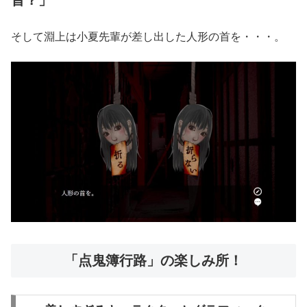
そして淵上は小夏先輩が差し出した人形の首を・・・。
「点鬼簿行路」の楽しみ所！