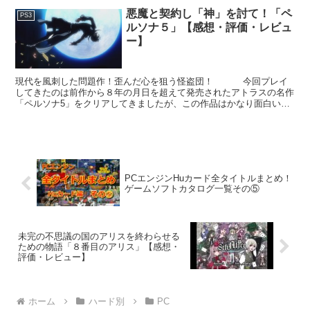
悪魔と契約し「神」を討て！「ペ
PS3
ルソナ５」【感想・評価・レビュ
ー】
現代を風刺した問題作！歪んだ心を狙う怪盗団！ 今回プレイ
してきたのは前作から８年の月日を超えて発売されたアトラスの名作
「ペルソナ5」をクリアしてきましたが、この作品はかなり面白いで
す！ 一週目クリアに約120時間プレイしましたが、最後...
PCエンジンHuカード全タイトルまとめ！
ゲームソフトカタログ一覧その⑤
未完の不思議の国のアリスを終わらせる
ための物語「８番目のアリス」【感想・
評価・レビュー】
ホーム
ハード別
PC