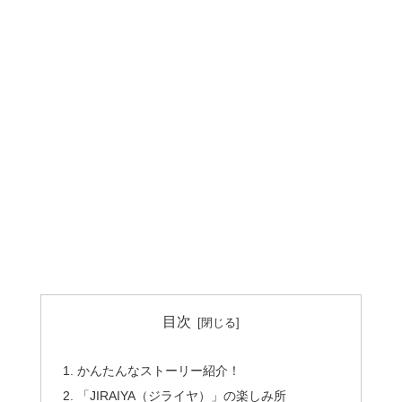
目次
かんたんなストーリー紹介！
「JIRAIYA（ジライヤ）」の楽しみ所