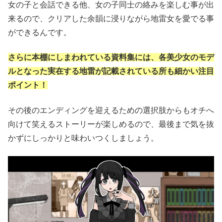
女の子と会話できる他、女の子同士の絡みを楽しむ事が出
来るので、クリアした余韻に浸りながら地雷女を愛でる事
ができるんです。
さらに本棚にしまわれている資料集には、各美少女のモデ
ルとなった実在する地雷が記載されている所も細かい注目
ポイント！
その後のエンディングを迎えるための選択肢からもオチへ
向けて笑えるストーリーが楽しめるので、最後まで気を抜
かずにしっかりと味わいつくしましょう。