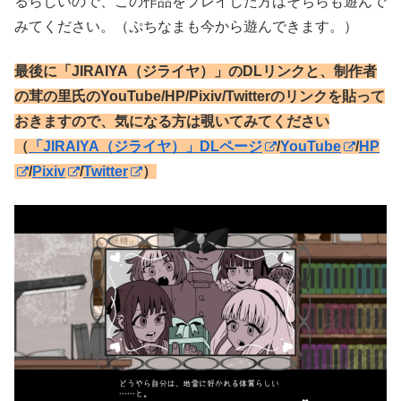
るらしいので、この作品をプレイした方はそちらも遊んで
みてください。（ぷちなまも今から遊んできます。）
最後に「JIRAIYA（ジライヤ）」のDLリンクと、制作者
の茸の里氏のYouTube/HP/Pixiv/Twitterのリンクを貼って
おきますので、気になる方は覗いてみてください
（
「JIRAIYA（ジライヤ）」DLページ
/
YouTube
/
HP
/
Pixiv
/
Twitter
）