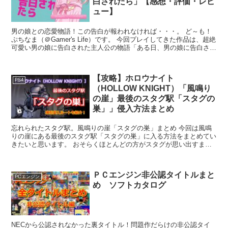
白されたら」【感想・評価・レビ
ュー】
男の娘との恋愛物語！この告白が報われなければ・・・。 ど～も！
ぷちなま（＠Gamer's Life）です。 今回プレイしてきた作品は、超絶
可愛い男の娘に告白された主人公の物語「ある日、男の娘に告白され
たら」。 制作者のくれにししの氏が配信さ...
【攻略】ホロウナイト
PS4
（HOLLOW KNIGHT）「風鳴り
の崖」最後のスタグ駅「スタグの
巣」」侵入方法まとめ
忘れられたスタグ駅。風鳴りの崖「スタグの巣」まとめ 今回は風鳴
りの崖にある最後のスタグ駅「スタグの巣」に入る方法をまとめてい
きたいと思います。 おそらくほとんどの方がスタグが思い出すま
で、風鳴りの崖にスタグ駅があることを知らないままでしょう...
ＰＣエンジン非公認タイトルまと
PCエンジン
め ソフトカタログ
NECから公認されなかった裏タイトル！問題作だらけの非公認タイ