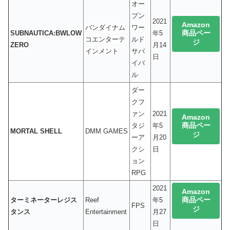
オー
プン
2021
Amazon
バンダイナム
ワー
商品ペー
SUBNAUTICA:BWLOW
年5
コエンターテ
ルド
ジ
ZERO
月14
インメント
サバ
日
イバ
ル
ダー
クフ
ァン
2021
Amazon
商品ペー
タジ
年5
MORTAL SHELL
DMM GAMES
ジ
ーア
月20
クシ
日
ョン
RPG
2021
Amazon
商品ペー
ターミネーターレジス
Reef
年5
FPS
ジ
タンス
Entertainment
月27
日