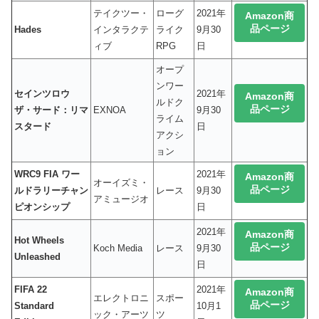
テイクツー・
ローグ
2021年
Amazon商
品ページ
Hades
インタラクテ
ライク
9月30
ィブ
RPG
日
オープ
ンワー
セインツロウ
2021年
Amazon商
ルドク
品ページ
ザ・サード：リマ
EXNOA
9月30
ライム
スタード
日
アクシ
ョン
WRC9 FIA ワー
2021年
Amazon商
オーイズミ・
品ページ
ルドラリーチャン
レース
9月30
アミュージオ
ピオンシップ
日
2021年
Amazon商
Hot Wheels
品ページ
Koch Media
レース
9月30
Unleashed
日
FIFA 22
2021年
Amazon商
エレクトロニ
スポー
品ページ
Standard
10月1
ック・アーツ
ツ