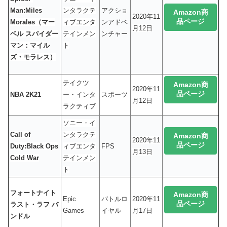
Man:Miles
ンタラクテ
アクショ
Amazon商
2020年11
品ページ
Morales（マー
ィブエンタ
ンアドベ
月12日
ベル スパイダー
テインメン
ンチャー
マン：マイル
ト
ズ・モラレス）
テイクツ
Amazon商
2020年11
品ページ
NBA 2K21
ー・インタ
スポーツ
月12日
ラクティブ
ソニー・イ
Call of
ンタラクテ
Amazon商
2020年11
品ページ
Duty:Black Ops
ィブエンタ
FPS
月13日
Cold War
テインメン
ト
フォートナイト
Amazon商
Epic
バトルロ
2020年11
品ページ
ラスト・ラフ バ
Games
イヤル
月17日
ンドル