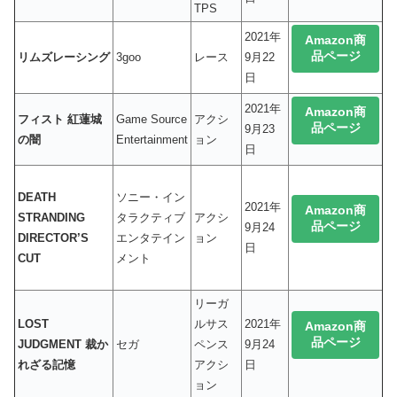
TPS
2021年
Amazon商
品ページ
リムズレーシング
3goo
レース
9月22
日
2021年
Amazon商
フィスト 紅蓮城
Game Source
アクシ
品ページ
9月23
の闇
Entertainment
ョン
日
DEATH
ソニー・イン
2021年
Amazon商
STRANDING
タラクティブ
アクシ
品ページ
9月24
DIRECTOR’S
エンタテイン
ョン
日
CUT
メント
リーガ
LOST
ルサス
2021年
Amazon商
品ページ
JUDGMENT 裁か
セガ
ペンス
9月24
れざる記憶
アクシ
日
ョン