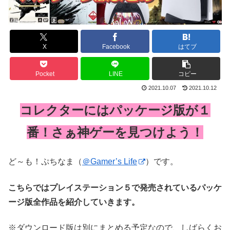
X
Facebook
はてブ
Pocket
LINE
コピー
2021.10.07
2021.10.12
コレクターにはパッケージ版が１
番！さぁ神ゲーを見つけよう！
ど～も！ぷちなま（
＠Gamer’s Life
）です。
こちらではプレイステーション５で発売されているパッケ
ージ版全作品を紹介していきます。
※ダウンロード版は別にまとめる予定なので、しばらくお