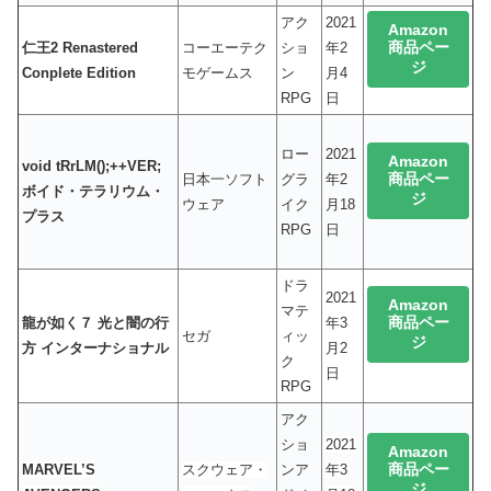
アク
2021
Amazon
商品ペー
仁王2 Renastered
コーエーテク
ショ
年2
ジ
Conplete Edition
モゲームス
ン
月4
RPG
日
ロー
2021
Amazon
void tRrLM();++VER;
商品ペー
日本一ソフト
グラ
年2
ボイド・テラリウム・
ジ
ウェア
イク
月18
プラス
RPG
日
ドラ
2021
Amazon
マテ
商品ペー
龍が如く７ 光と闇の行
年3
セガ
ィッ
ジ
方 インターナショナル
月2
ク
日
RPG
アク
ショ
2021
Amazon
商品ペー
MARVEL’S
スクウェア・
ンア
年3
ジ