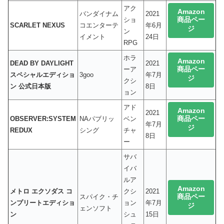
アク
Amazon
バンダイナム
2021
商品ペー
ショ
SCARLET NEXUS
コエンターテ
年6月
ジ
ン
イメント
24日
RPG
ホラ
Amazon
DEAD BY DAYLIGHT
2021
商品ペー
ーア
スペシャルエディショ
3goo
年7月
ジ
クシ
ン 公式日本版
8日
ョン
アド
Amazon
2021
商品ペー
OBSERVER:SYSTEM
NAパブリッ
ベン
年7月
ジ
REDUX
シング
チャ
8日
ー
サバ
イバ
ルア
Amazon
メトロ エクソダス コ
クシ
2021
商品ペー
スパイク・チ
ンプリートエディショ
ョン
年7月
ジ
ェンソフト
ン
シュ
15日