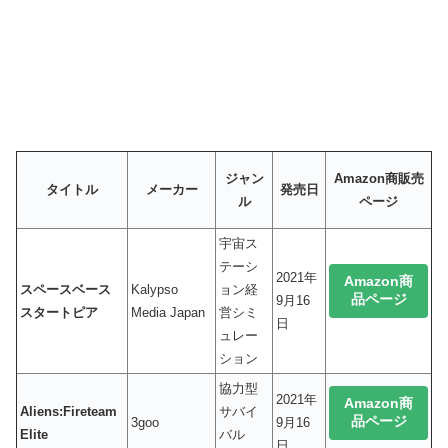
ジャン
Amazon商販売
タイトル
メーカー
発売日
ル
ページ
宇宙ス
テーシ
2021年
Amazon商
スペースベース
Kalypso
ョン経
品ページ
9月16
スタートピア
Media Japan
営シミ
日
ュレー
ション
協力型
2021年
Amazon商
Aliens:Fireteam
サバイ
品ページ
3goo
9月16
Elite
バル
日