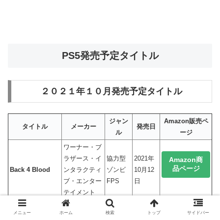
PS5発売予定タイトル
２０２１年１０月発売予定タイトル
ジャン
Amazon販売ペ
タイトル
メーカー
発売日
ル
ージ
ワーナー・ブ
ラザース・イ
協力型
2021年
Amazon商
品ページ
Back 4 Blood
ンタラクティ
ゾンビ
10月12
ブ・エンター
FPS
日
テイメント
2021年
Amazon商
メニュー
ホーム
検索
トップ
サイドバー
品ページ
モナーク/Monark
フリュー
RPG
10月14