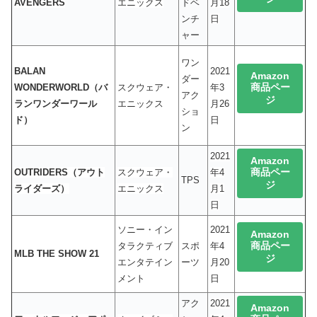
AVENGERS
エニックス
ドベ
月18
ンチ
日
ャー
ワン
BALAN
2021
Amazon
ダー
商品ペー
WONDERWORLD（バ
スクウェア・
年3
アク
ジ
ランワンダーワール
エニックス
月26
ショ
ド）
日
ン
2021
Amazon
商品ペー
OUTRIDERS（アウト
スクウェア・
年4
TPS
ジ
ライダーズ）
エニックス
月1
日
ソニー・イン
2021
Amazon
商品ペー
タラクティブ
スポ
年4
MLB THE SHOW 21
ジ
エンタテイン
ーツ
月20
メント
日
アク
2021
Amazon