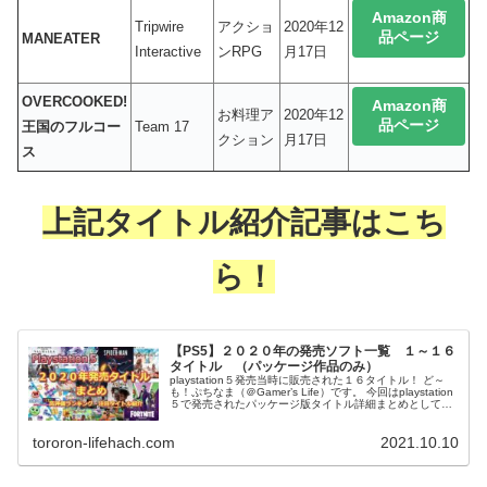
Amazon商
Tripwire
アクショ
2020年12
品ページ
MANEATER
Interactive
ンRPG
月17日
OVERCOOKED!
Amazon商
お料理ア
2020年12
品ページ
王国のフルコー
Team 17
クション
月17日
ス
上記タイトル紹介記事はこち
ら！
【PS5】２０２０年の発売ソフト一覧 １～１６
タイトル （パッケージ作品のみ）
playstation５発売当時に販売された１６タイトル！ ど～
も！ぷちなま（＠Gamer’s Life）です。 今回はplaystation
５で発売されたパッケージ版タイトル詳細まとめとして、
2020年に発売された１６作品を紹介していきま...
tororon-lifehach.com
2021.10.10