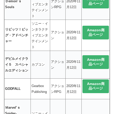
Ｄemon’ｓ
アクショ
2020年11
品ページ
ィブエンタ
Souls
ンRPG
月12日
テインメン
ト
ソニー・イ
リビッツ！ビッ
ンタラクテ
Amazon商
アクショ
2020年11
品ページ
グ・アドベンチ
ィブエンタ
ン
月12日
ャー
テインメン
ト
デビルメイクラ
Amazon商
アクショ
2020年11
品ページ
イ５ スペシャ
カプコン
ン
月12日
ルエディション
Amazon商
Gearbox
アクショ
2020年11
品ページ
GODFALL
Publishing
ンRPG
月12日
Ｍarvel’ｓ
Spider-
ソニー・イ