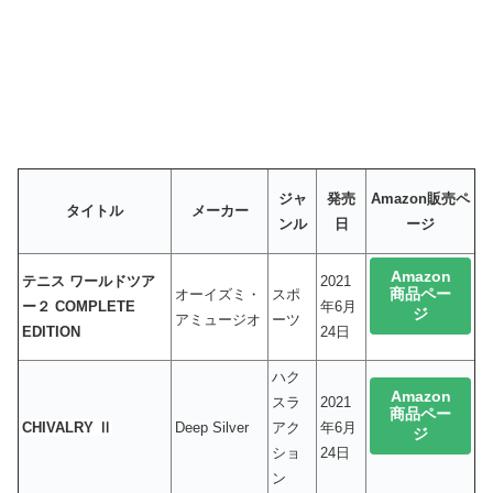
ジャ
発売
Amazon販売ペ
タイトル
メーカー
ンル
日
ージ
Amazon
テニス ワールドツア
2021
商品ペー
オーイズミ・
スポ
ー２ COMPLETE
年6月
ジ
アミュージオ
ーツ
EDITION
24日
ハク
Amazon
スラ
2021
商品ペー
CHIVALRY Ⅱ
Deep Silver
アク
年6月
ジ
ショ
24日
ン