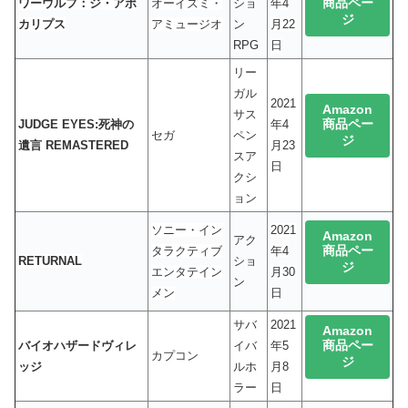
商品ペー
ワーウルフ：ジ・アポ
オーイズミ・
ショ
年4
ジ
カリプス
アミュージオ
ン
月22
RPG
日
リー
ガル
2021
Amazon
サス
商品ペー
JUDGE EYES:死神の
年4
セガ
ペン
ジ
遺言 REMASTERED
月23
スア
日
クシ
ョン
ソニー・イン
2021
Amazon
アク
商品ペー
タラクティブ
年4
RETURNAL
ショ
ジ
エンタテイン
月30
ン
メン
日
サバ
2021
Amazon
商品ペー
バイオハザードヴィレ
イバ
年5
カプコン
ジ
ッジ
ルホ
月8
ラー
日