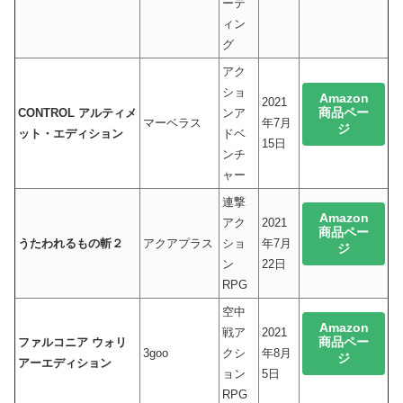
ーテ
ィン
グ
アク
ショ
Amazon
2021
商品ペー
CONTROL アルティメ
ンア
マーベラス
年7月
ジ
ット・エディション
ドベ
15日
ンチ
ャー
連撃
Amazon
アク
2021
商品ペー
うたわれるもの斬２
アクアプラス
ショ
年7月
ジ
ン
22日
RPG
空中
Amazon
戦ア
2021
商品ペー
ファルコニア ウォリ
3goo
クシ
年8月
ジ
アーエディション
ョン
5日
RPG