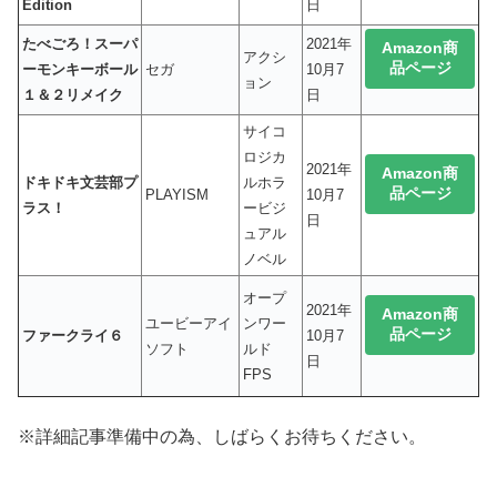
Edition
日
たべごろ！スーパ
2021年
Amazon商
アクシ
品ページ
ーモンキーボール
セガ
10月7
ョン
１＆２リメイク
日
サイコ
ロジカ
2021年
Amazon商
ドキドキ文芸部プ
ルホラ
品ページ
PLAYISM
10月7
ラス！
ービジ
日
ュアル
ノベル
オープ
2021年
Amazon商
ユービーアイ
ンワー
品ページ
ファークライ６
10月7
ソフト
ルド
日
FPS
※詳細記事準備中の為、しばらくお待ちください。