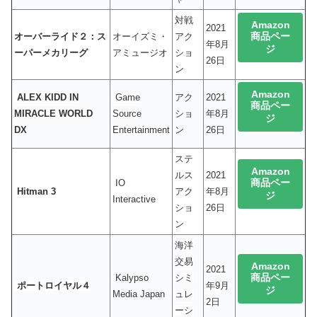
対戦
Amazon
2021
商品ペー
オーバーライド２：ス
オーイズミ・
アク
年8月
ジ
ーパーメカリーグ
アミュージオ
ショ
26日
ン
Amazon
ALEX KIDD IN
Game
アク
2021
商品ペー
MIRACLE WORLD
Source
ショ
年8月
ジ
DX
Entertainment
ン
26日
ステ
Amazon
ルス
2021
商品ペー
IO
Hitman 3
アク
年8月
ジ
Interactive
ショ
26日
ン
海洋
交易
Amazon
2021
商品ペー
Kalypso
シミ
ポートロイヤル４
年9月
ジ
Media Japan
ュレ
2日
ーシ