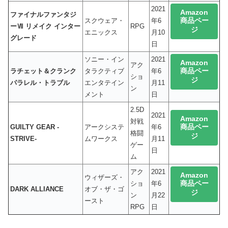
2021
Amazon
ファイナルファンタジ
商品ペー
スクウェア・
年6
ーⅦ リメイク インター
RPG
ジ
エニックス
月10
グレード
日
ソニー・イン
2021
Amazon
アク
商品ペー
ラチェット＆クランク
タラクティブ
年6
ショ
ジ
パラレル・トラブル
エンタテイン
月11
ン
メント
日
2.5D
2021
Amazon
対戦
商品ペー
GUILTY GEAR -
アークシステ
年6
格闘
ジ
STRIVE-
ムワークス
月11
ゲー
日
ム
アク
2021
Amazon
ウィザーズ・
商品ペー
ショ
年6
DARK ALLIANCE
オブ・ザ・ゴ
ジ
ン
月22
ースト
RPG
日