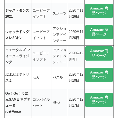
Amazon商
ジャストダンス
ユービーア
2020年11
品ページ
スポーツ
2021
イソフト
月26日
アクショ
Amazon商
ウォッチドッグ
ユービーア
2020年11
品ページ
ンアドベ
スレギオン
イソフト
月26日
ンチャー
イモータルズ フ
アクショ
Amazon商
ユービーア
2020年12
品ページ
ィニクスライジ
ンアドベ
イソフト
月3日
ング
ンチャー
Amazon商
ぷよぷよテトリ
2020年12
品ページ
セガ
パズル
ス２
月10日
Go！Go！５次
Amazon商
元GAME ネプテ
コンパイル
2020年12
品ページ
RPG
ューヌ
ハート
月17日
re★Verse