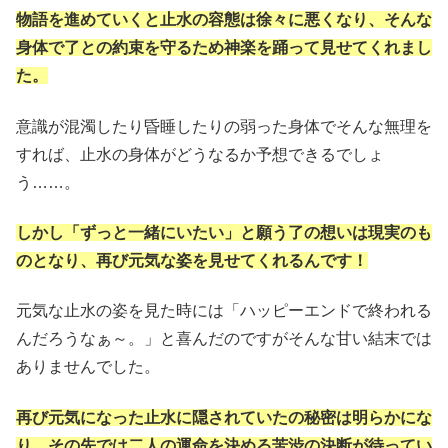
物語を進めていくと止水の容態は徐々に悪くなり、そんな
身体で了との約束を守るため神楽を踊って見せてくれまし
た。
意識が混濁したり昏睡したりの弱った身体でそんな無理を
すれば、止水の身体がどうなるか予想できるでしょ
う……。
しかし「ずっと一緒にいたい」と願う了の想いは現実のも
のとなり、再び元気な姿を見せてくれるんです！
元気な止水の姿を見た時には「ハッピーエンドで終われる
んだろうなぁ～。」と喜んだのですがそんな甘い結末では
ありませんでした。
再び元気になった止水に隠されていたの秘密は明らかにな
り、その先では二人の運命を決める苦渋の決断が待ってい