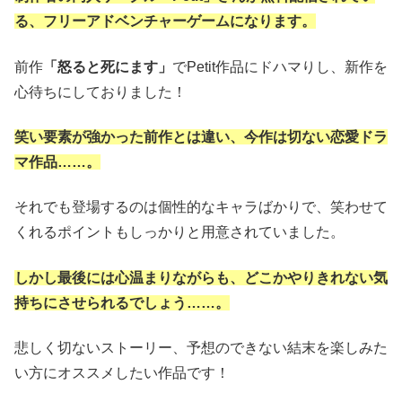
る、フリーアドベンチャーゲームになります。
前作
「怒ると死にます」
でPetit作品にドハマりし、新作を
心待ちにしておりました！
笑い要素が強かった前作とは違い、今作は切ない恋愛ドラ
マ作品……。
それでも登場するのは個性的なキャラばかりで、笑わせて
くれるポイントもしっかりと用意されていました。
しかし最後には心温まりながらも、どこかやりきれない気
持ちにさせられるでしょう……。
悲しく切ないストーリー、予想のできない結末を楽しみた
い方にオススメしたい作品です！