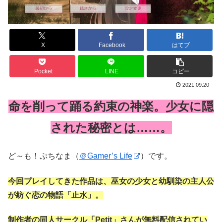
X
Facebook
はてブ
Pocket
LINE
コピー
2021.09.20
命を削って踊る約束の神楽。少女に隠
された秘密とは……。
ど～も！ぷちなま（
＠Gamer’s Life
）です。
今回プレイしてきた作品は、巫女の少女と幼馴染の主人公
が紡ぐ恋の物語「止水」。
制作者の同人サークル「Petit」さんが無料配信されてい