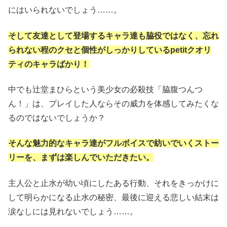
にはいられないでしょう……。
そして友達として登場するキャラ達も脇役ではなく、忘れ
られない程のクセと個性がしっかりしているpetitクオリ
ティのキャラばかり！
中でも辻堂まひらという美少女の必殺技「脇腹つんつ
ん！」は、プレイした人ならその威力を体感してみたくな
るのではないでしょうか？
そんな魅力的なキャラ達がフルボイスで紡いでいくストー
リーを、まずは楽しんでいただきたい。
主人公と止水が幼い頃にしたある行動、それをきっかけに
して明らかになる止水の秘密、最後に迎える悲しい結末は
涙なしには見れないでしょう……。