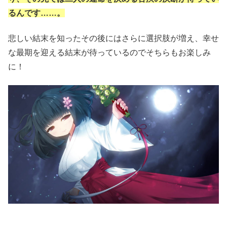
るんです……。
悲しい結末を知ったその後にはさらに選択肢が増え、幸せ
な最期を迎える結末が待っているのでそちらもお楽しみ
に！