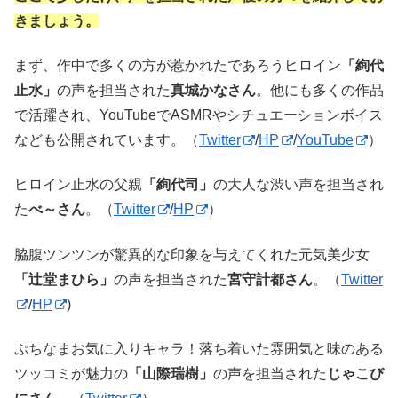
きましょう。
まず、作中で多くの方が惹かれたであろうヒロイン
「絢代
止水」
の声を担当された
真城かなさん
。他にも多くの作品
で活躍され、YouTubeでASMRやシチュエーションボイス
なども公開されています。（
Twitter
/
HP
/
YouTube
）
ヒロイン止水の父親
「絢代司」
の大人な渋い声を担当され
た
べ～さん
。（
Twitter
/
HP
）
脇腹ツンツンが驚異的な印象を与えてくれた元気美少女
「辻堂まひら」
の声を担当された
宮守計都さん
。（
Twitter
/
HP
)
ぷちなまお気に入りキャラ！落ち着いた雰囲気と味のある
ツッコミが魅力の
「山際瑞樹」
の声を担当された
じゃこび