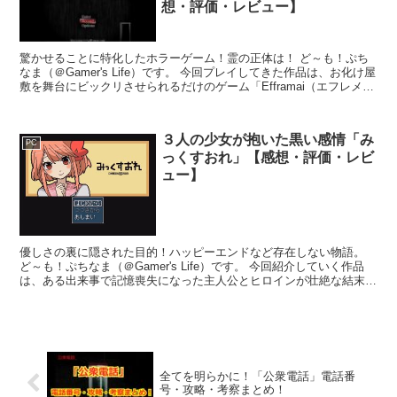
想・評価・レビュー】
驚かせることに特化したホラーゲーム！霊の正体は！ ど～も！ぷち
なま（＠Gamer's Life）です。 今回プレイしてきた作品は、お化け屋
敷を舞台にビックリさせられるだけのゲーム「Efframai（エフレメ
イ）」。 制作者のドッド工房氏が配...
３人の少女が抱いた黒い感情「み
PC
っくすおれ」【感想・評価・レビ
ュー】
優しさの裏に隠された目的！ハッピーエンドなど存在しない物語。
ど～も！ぷちなま（＠Gamer's Life）です。 今回紹介していく作品
は、ある出来事で記憶喪失になった主人公とヒロインが壮絶な結末に
向かって突っ走る「みっくすおれ」。ヤンデレ...
全てを明らかに！「公衆電話」電話番
号・攻略・考察まとめ！