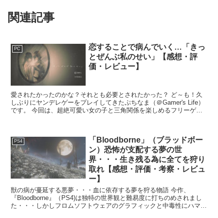
関連記事
恋することで病んでいく…「きっ
PC
とぜんぶ私のせい」【感想・評
価・レビュー】
愛されたかったのかな？それとも必要とされたかった？ ど～も！久
しぶりにヤンデレゲーをプレイしてきたぷちなま（＠Gamer's Life）
です。 今回は、超絶可愛い女の子と三角関係を楽しめるフリーゲー
ム「きっとぜんぶ私のせい」プレイしてきまし...
「Bloodborne」（ブラッドボー
PS4
ン）恐怖が支配する夢の世
界・・・生き残る為に全てを狩り
取れ【感想・評価・考察・レビュ
ー】
獣の病が蔓延する悪夢・・・血に依存する夢を狩る物語 今作、
『Bloodborne』（PS4)は独特の世界観と難易度に打ちのめされまし
た・・・しかしフロムソフトウェアのグラフィックと中毒性にハマっ
てしまい、何度も心折れながらも何とかクリア出来...