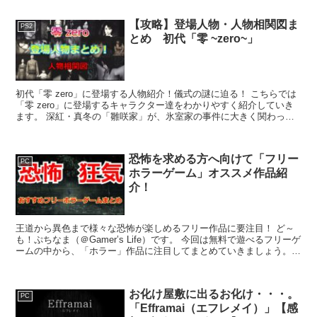
【攻略】登場人物・人物相関図ま
PS2
とめ 初代「零 ~zero~」
初代「零 zero」に登場する人物紹介！儀式の謎に迫る！ こちらでは
「零 zero」に登場するキャラクター達をわかりやすく紹介していき
ます。 深紅・真冬の「雛咲家」が、氷室家の事件に大きく関わって
いた事や、過去に氷室邸に移り住んできた「宗方...
恐怖を求める方へ向けて「フリー
PC
ホラーゲーム」オススメ作品紹
介！
王道から異色まで様々な恐怖が楽しめるフリー作品に要注目！ ど～
も！ぷちなま（＠Gamer’s Life）です。 今回は無料で遊べるフリーゲ
ームの中から、「ホラー」作品に注目してまとめていきましょう。
一言で「ホラー」と言っても様々なジャンル...
お化け屋敷に出るお化け・・・。
PC
「Efframai（エフレメイ）」【感