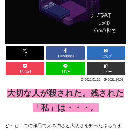
X
Facebook
はてブ
Pocket
LINE
コピー
2021.01.12
2021.10.08
大切な人が殺された。残された
「私」は・・・。
ど～も！この作品で人の怖さと大切さを知ったぷちなま