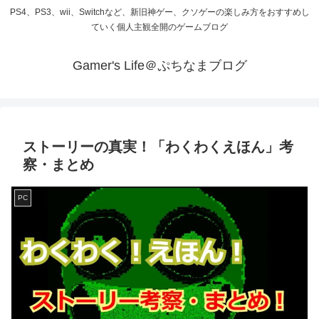
PS4、PS3、wii、Switchなど、新旧神ゲー、クソゲーの楽しみ方をおすすめし
ていく個人主観全開のゲームブログ
Gamer's Life＠ぷちなまブログ
ストーリーの真実！「わくわくえほん」考
察・まとめ
PC