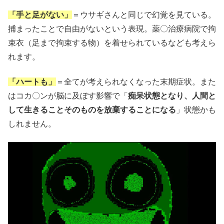
「手と足がない」
＝ウサギさんと同じで幻覚を見ている。
捕まったことで自由がないという表現。薬〇治療病院で拘
束衣（足まで拘束する物）を着せられているなども考えら
れます。
「ハートも」
＝全てが考えられなくなった末期症状。また
はコカ〇ンが脳に及ぼす影響で「
痴呆状態となり、人間と
して生きることそのものを放棄することになる
」状態かも
しれません。