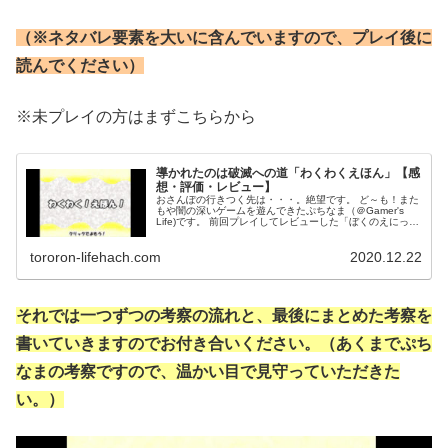
（※ネタバレ要素を大いに含んでいますので、プレイ後に
読んでください）
※未プレイの方はまずこちらから
導かれたのは破滅への道「わくわくえほん」【感
想・評価・レビュー】
おさんぽの行きつく先は・・・。絶望です。 ど～も！また
もや闇の深いゲームを遊んできたぷちなま（＠Gamer's
Life)です。 前回プレイしてレビューした「ぼくのえにっ
き」の作者Centipede630氏の新作ノベルゲーム「わくわ
くえほん...
tororon-lifehach.com
2020.12.22
それでは一つずつの考察の流れと、最後にまとめた考察を
書いていきますのでお付き合いください。（あくまでぷち
なまの考察ですので、温かい目で見守っていただきた
い。）