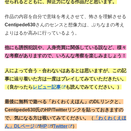
せられるとともに、抑止力になる作品だと思います。
作品の内容を自分で意味を考えさせて、怖さを理解させる
Centipede630
さんのセンスと想像力は、ぷちなまの考え
よりはるか高みに行っているよう。
他にも誘拐犯説や、人身売買に関係している説など、様々
な考察がありますので、いろんな考察を楽しみましょう！
人によって合う・合わないはあるとは思いますが、この記
事に辿り着いた方は一度はプレイしてみていただきたい。
（良かったら
レビュー記事
も読んでみてください。）
最後に無料で遊べる「わくわくえほん」のDLリンクと、
Centipede630氏のHP/Twitterリンクを貼っておきますの
で、気になる方は覗いてみてください。（
「わくわくえほ
ん」DLページ
/
HP
/
Twitter
）