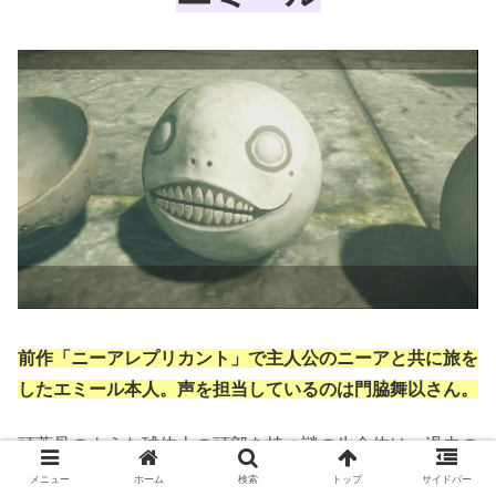
前作「ニーアレプリカント」で主人公のニーアと共に旅を
したエミール本人。声を担当しているのは門脇舞以さん。
頭蓋骨のような球体上の頭部を持つ謎の生命体は、過去の
出来事により高い魔力を秘め、その代償に肉体を損失して
メニュー
ホーム
検索
トップ
サイドバー