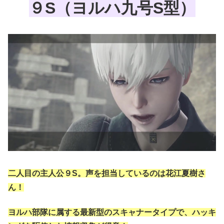
９S（ヨルハ九号S型）
二人目の主人公９S。声を担当しているのは花江夏樹さ
ん！
ヨルハ部隊に属する最新型のスキャナータイプで、ハッキ