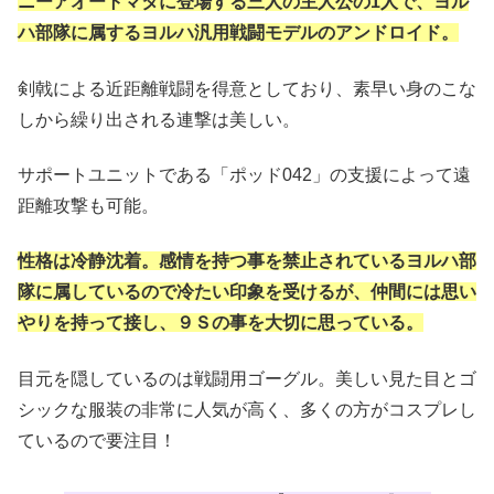
ニーアオートマタに登場する三人の主人公の1人で、ヨル
ハ部隊に属するヨルハ汎用戦闘モデルのアンドロイド。
剣戟による近距離戦闘を得意としており、素早い身のこな
しから繰り出される連撃は美しい。
サポートユニットである「ポッド042」の支援によって遠
距離攻撃も可能。
性格は冷静沈着。感情を持つ事を禁止されているヨルハ部
隊に属しているので冷たい印象を受けるが、仲間には思い
やりを持って接し、９Ｓの事を大切に思っている。
目元を隠しているのは戦闘用ゴーグル。美しい見た目とゴ
シックな服装の非常に人気が高く、多くの方がコスプレし
ているので要注目！