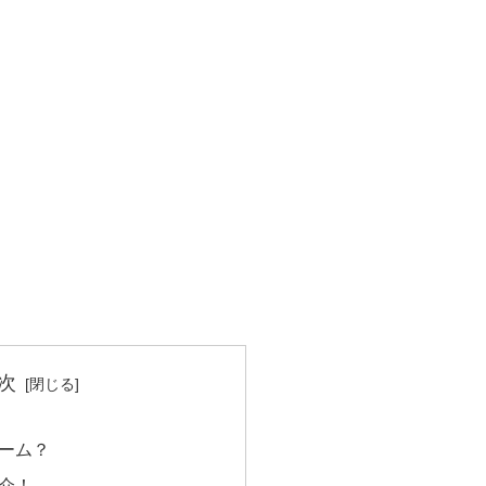
次
ーム？
介！