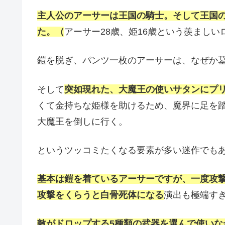
主人公のアーサーは王国の騎士。そして王国
た。（
アーサー28歳、姫16歳という羨まし
鎧を脱ぎ、パンツ一枚のアーサーは、なぜか
そして
突如現れた、大魔王の使いサタンにプ
くて金持ちな姫様を助けるため、魔界に足を
大魔王を倒しに行く。
というツッコミたくなる要素が多い迷作でも
基本は鎧を着ているアーサーですが、一度攻
攻撃をくらうと白骨死体になる
演出も極端すぎ
敵がドロップする5種類の武器を選んで使い