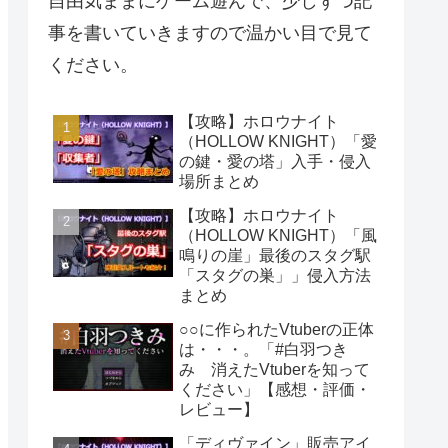
自由気ままにゲーム遊んで、少しずつ記
事を書いていきますので温かい目で見て
ください。
【攻略】ホロウナイト
（HOLLOW KNIGHT）「愛
の鍵・愛の塔」入手・侵入
場所まとめ
【攻略】ホロウナイト
（HOLLOW KNIGHT）「風
鳴りの崖」最後のスタグ駅
「スタグの巣」」侵入方法
まとめ
○○に作られたVtuberの正体
は・・・。「#白羽つき
み 消えたVtuberを知って
ください」【感想・評価・
レビュー】
「ディヴァイン」販売アイ