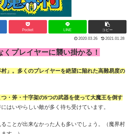
Pocket
LINE
コピー
2020.03.26
2021.01.28
なくプレイヤーに襲い掛かる！
界村」。多くのプレイヤーを絶望に陥れた高難易度の
まつ・斧・十字架の5つの武器を使って大魔王を倒す
ジにはいやらしい敵が多く待ち受けています。
見ることが出来なかった人も多いでしょう。（魔界村
ります。）