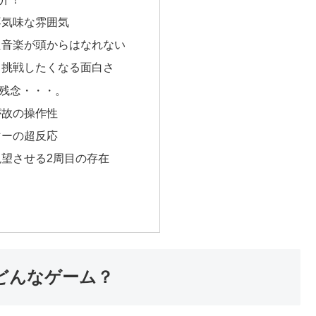
不気味な雰囲気
た音楽が頭からはなれない
ら挑戦したくなる面白さ
残念・・・。
が故の操作性
マーの超反応
望させる2周目の存在
どんなゲーム？