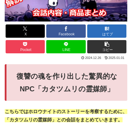
X
Facebook
はてブ
Pocket
LINE
コピー
2024.12.26
2025.01.01
復讐の魂を作り出した驚異的な
NPC「カタツムリの霊媒師」
こちらではホロウナイトのストーリーを考察するために、
「カタツムリの霊媒師」との会話をまとめていきます。