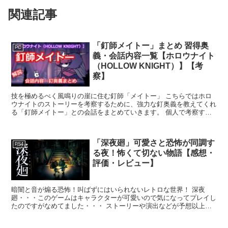
関連記事
「釘師メイトー」まとめ 習得奥
PC
義・会話内容一覧【ホロウナイト
（HOLLOW KNIGHT）】【考
察】
技を極めるべく風鳴りの崖に住む釘師「メイトー」 こちらではホロ
ウナイトのストーリーを考察するために、強力な釘奥義を教えてくれ
る「釘師メイトー」との会話をまとめていきます。 個人で考察する
ためにまとめましたが、考察をしようとしている方の参考に...
「深夜廻」可愛さと恐怖が同調す
PS4
る夜！怖くて切ない物語【感想・
評価・レビュー】
暗闇と音が煽る恐怖！叫ばずにはいられないレトロな世界！ 深夜
廻・・・このゲームはキャラクターが可愛いので気になってプレイし
たのですがなめてました・・・ ストーリーや演出などが予想以上に
ホラー要素が強い作品です。予想以上にハマってしまい、一気...