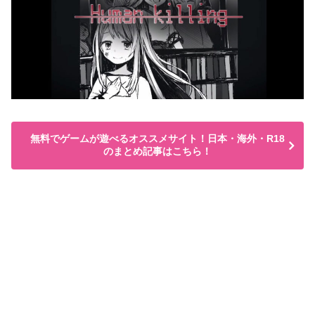
無料でゲームが遊べるオススメサイト！日本・海外・R18
のまとめ記事はこちら！