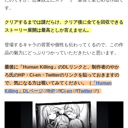
す。
クリアするまでは謎だらけ、クリア後に全てを回収できる
ストーリー展開は最高としか言えません。
登場するキャラの背景や個性も伝わってくるので、この作
品の魅力にどっぷりつかっていただきたいと思います。
最後に「Human Killing」のDLリンクと、制作者のやか
ろ氏のHP・Ci-en・
Twitterのリンクを貼っておきますの
で、気になる方は覗いてみてください。（
「Human
Killing」DLページ
/
HP
/
Ci-en
/
Twitter
）