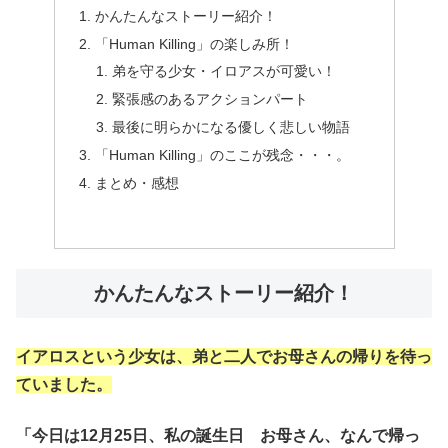
かんたんなストーリー紹介！
「Human Killing」の楽しみ所！
弟を守る少女・イロアスが可愛い！
緊張感のあるアクションパート
最後に明らかになる優しく悲しい物語
「Human Killing」のここが残念・・・。
まとめ・感想
かんたんなストーリー紹介！
イアロスという少女は、弟と二人でお母さんの帰りを待っ
ていました。
「今日は12月25日、私の誕生日 お母さん、なんで帰っ