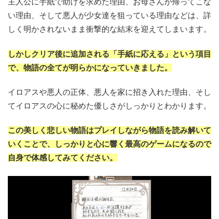
主人公に手紙で助けを求めた理由、お母さんが帰ってこな
い理由、そして悪人が少女達を狙っている理由などは、詳
しく明かされないまま衝撃的な結末を迎えてしまいます。
しかしクリア後に追加される「手紙に応える」という項目
で、物語の全てが明らかになっていきました。
イロアスや悪人の正体、悪人を家に招き入れた理由、そし
てイロアスの心に秘めた優しさがしっかりとわかります。
この美しく悲しい物語はプレイしながら物語を読み解いて
いくことで、しっかりと心に響く最高のゲームになるので
自身で体感してみてください。