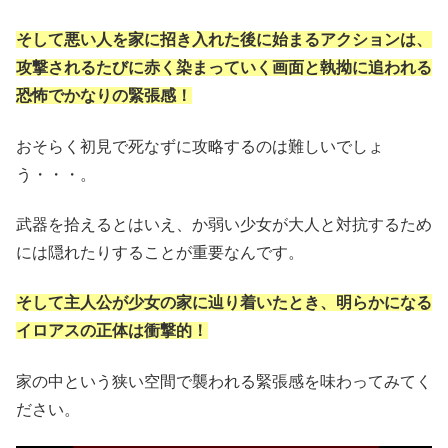
そして悪い人を家に招き入れた後に始まるアクションは、
攻撃されるたびに赤く染まっていく画面と
執拗に追われる
恐怖でかなりの緊張感！
おそらく初見で死なずに攻略するのは難しいでしょ
う・・・。
武器を拾えるとはいえ、か弱い少女が大人と対抗するため
には隠れたりすることが重要なんです。
そして主人公が少女の家に辿り着いたとき、明らかになる
イロアスの正体は衝撃的！
家の中という狭い空間で襲われる緊張感を味わってみてく
ださい。