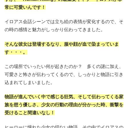
常に可愛いんです！
イロアス会話シーンでは立ち絵の表情が変化するので、そ
の時の感情と魅力がしっかり伝わってきました。
そんな彼女は登場するなり、服や顔が血で染まっていま
す・・・。
この場所でいったい何が起きたのか？ 多くの謎に加え、
可愛さと怖さが伝わってくるので、しっかりと物語に引き
込まれてしまいました。
物語が進んでいく中で感じる狂気、そして伝わってくる家
族を想う優しさ、少女の行動の理由が分かった時、衝撃を
受けること間違いなし！
ヒーローに憧れた少女の切ない物語、その中でイロアスの