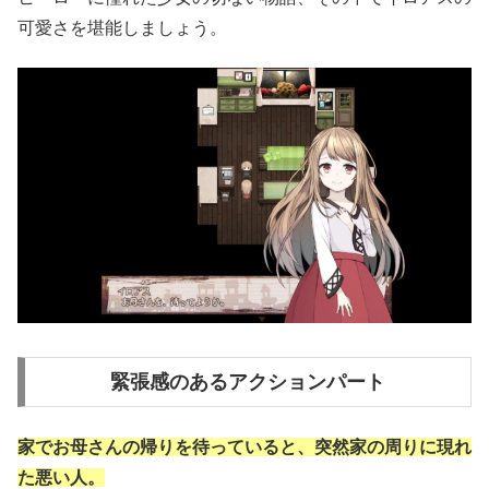
可愛さを堪能しましょう。
緊張感のあるアクションパート
家でお母さんの帰りを待っていると、突然家の周りに現れ
た悪い人。