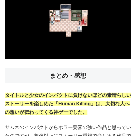
まとめ・感想
タイトルと少女のインパクトに負けないほどの素晴らしい
ストーリーを楽しめた「Human Killing」は、大切な人へ
の想いが伝わってくる神ゲーでした。
サムネのインパクトからホラー要素の強い作品と思ってい
たのですが、想像以上にストーリー重視で楽しめる作品で