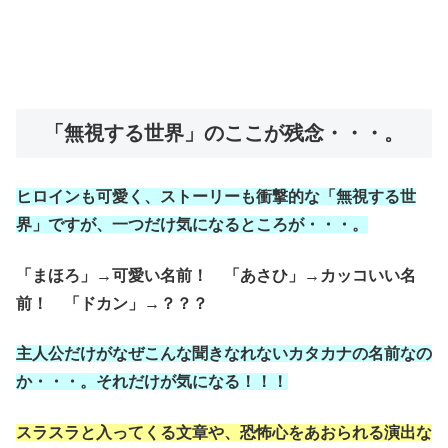
「無視する世界」のここが残念・・・。
ヒロインも可愛く、ストーリーも衝撃的な「無視する世
界」ですが、一つだけ気になるところが・・・。
「まほろ」→可愛い名前！ 「あさひ」→カッコいい名
前！ 「ドカン」→？？？
主人公だけがなぜこんな聞きなれないカタカナの名前なの
か・・・。それだけが気になる！！！
スラスラと入ってくる文章や、恐怖心をあおられる演出な