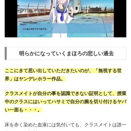
明らかになっていくまほろの悲しい過去
ここにきて思い出していただきたいのが、「無視する世
界」はヤンデレホラー作品。
クラスメイトが自分の事を認識できない証明として、授業
中のクラスにはいってハサミで自分の腕を切り付けるヤバ
い一面も・・・。
床を赤く染めた血液には気付いても、クラスメイトは誰一