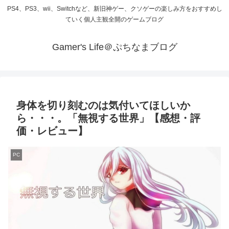
PS4、PS3、wii、Switchなど、新旧神ゲー、クソゲーの楽しみ方をおすすめし
ていく個人主観全開のゲームブログ
Gamer's Life＠ぷちなまブログ
身体を切り刻むのは気付いてほしいか
ら・・・。「無視する世界」【感想・評
価・レビュー】
PC