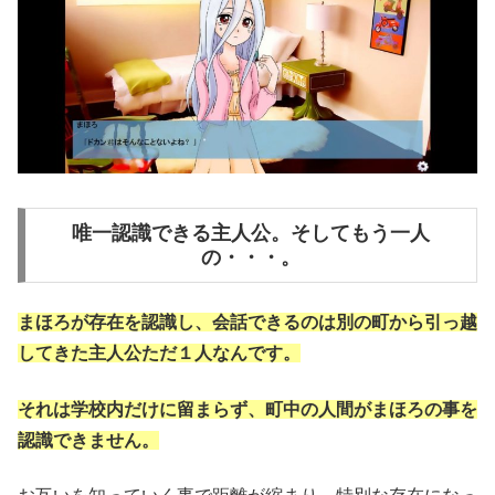
唯一認識できる主人公。そしてもう一人
の・・・。
まほろが存在を認識し、会話できるのは別の町から引っ越
してきた主人公ただ１人なんです。
それは学校内だけに留まらず、町中の人間がまほろの事を
認識できません。