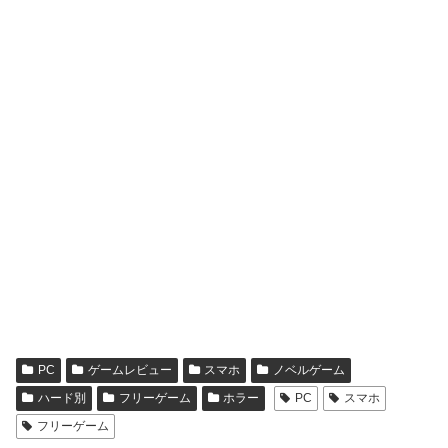
PC
ゲームレビュー
スマホ
ノベルゲーム
ハード別
フリーゲーム
ホラー
PC
スマホ
フリーゲーム