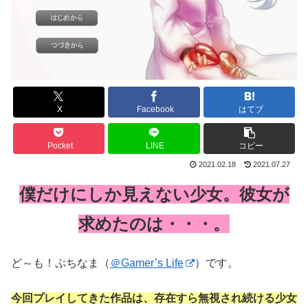
X
Facebook
はてブ
Pocket
LINE
コピー
2021.02.18
2021.07.27
僕だけにしか見えない少女。彼女が
求めたのは・・・。
ど～も！ぷちなま（
＠Gamer’s Life
）です。
今回プレイしてきた作品は、存在すら無視され続ける少女