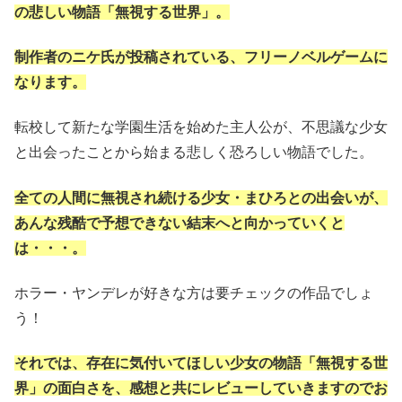
の悲しい物語「無視する世界」。
制作者のニケ氏が投稿されている、フリーノベルゲームに
なります。
転校して新たな学園生活を始めた主人公が、不思議な少女
と出会ったことから始まる悲しく恐ろしい物語でした。
全ての人間に無視され続ける少女・まひろとの出会いが、
あんな残酷で予想できない結末へと向かっていくと
は・・・。
ホラー・ヤンデレが好きな方は要チェックの作品でしょ
う！
それでは、存在に気付いてほしい少女の物語「無視する世
界」の面白さを、感想と共にレビューしていきますのでお