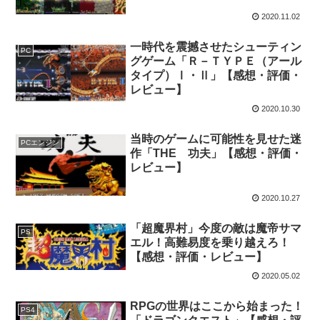
2020.11.02
一時代を震撼させたシューティン
PC
グゲーム「Ｒ－ＴＹＰＥ（アール
タイプ）Ⅰ・Ⅱ」【感想・評価・
レビュー】
2020.10.30
当時のゲームに可能性を見せた迷
PCエンジン
作「THE 功夫」【感想・評価・
レビュー】
2020.10.27
「超魔界村」今度の敵は魔帝サマ
PS
エル！高難易度を乗り越えろ！
【感想・評価・レビュー】
2020.05.02
RPGの世界はここから始まった！
PS4