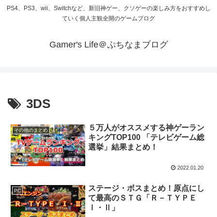
PS4、PS3、wii、Switchなど、新旧神ゲー、クソゲーの楽しみ方をおすすめし
ていく個人主観全開のゲームブログ
Gamer's Life＠ぷちなまブログ
3DS
５万人がオススメする神ゲーラン
その他のまとめ
キングTOP100 「テレビゲーム総
選挙」結果まとめ！
2022.01.20
ステージ・ボスまとめ！原点にし
PC
て最高のＳＴＧ「Ｒ－ＴＹＰＥ
Ⅰ・Ⅱ」