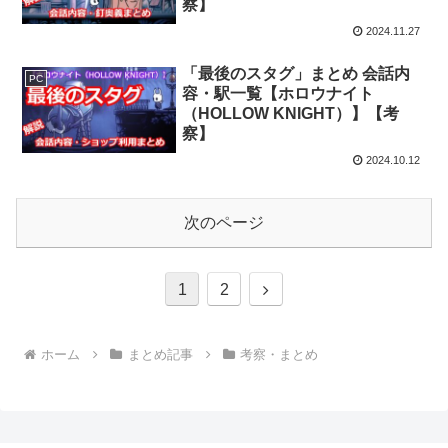
察】
2024.11.27
「最後のスタグ」まとめ 会話内
PC
容・駅一覧【ホロウナイト
（HOLLOW KNIGHT）】【考
察】
2024.10.12
次のページ
次
1
2
へ
ホーム
まとめ記事
考察・まとめ