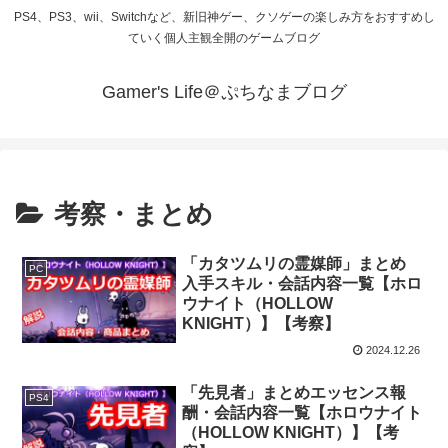
PS4、PS3、wii、Switchなど、新旧神ゲー、クソゲーの楽しみ方をおすすめし
ていく個人主観全開のゲームブログ
Gamer's Life＠ぷちなまブログ
考察・まとめ
「カタツムリの霊媒師」まとめ
PC
入手スキル・会話内容一覧【ホロ
ウナイト（HOLLOW
KNIGHT）】【考察】
2024.12.26
「先見者」まとめエッセンス報
PS4
酬・会話内容一覧【ホロウナイト
（HOLLOW KNIGHT）】【考